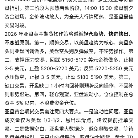
盘指引。第三阶段为预热启动阶段，14:00-15:30 欧盘前夕
资金进场，金价波动放大，为全天大行情预热，是亚盘最佳
交易时段。
2026 年亚盘黄金期货操作策略遵循
轻仓顺势、快进快出、
不恋战
原则。第一，顺势交易，以美盘趋势为核心，美盘多
原
头则亚盘回调做多，美盘空头则反弹做空，不逆势操作。第
油
二，支撑压力交易，回踩 5150-5170 美元企稳做多，止损
期
3-5 美元，止盈 5200-5220 美元；反弹 5220-5250 美元
货
承压做空，止损 3-5 美元，止盈 5180-5190 美元。第三，
缺口交易，开盘缺口 1 小时内回补则弱势反向操作，不回补
国
则顺势跟进。第四，轻仓观望，亚盘波动小，仓位控制在总
际
期
资金 5% 以内，不浪费资金仓位。
货
亚盘黄金期货交易需注意四大要点。一是流动性问题，亚盘
成交量仅为美盘 1/3-1/2，易出现滑点，建议提前挂单交
恒
易。二是数据空白，亚盘重大数据少，避免频繁交易，等待
指
欧盘美盘指引。三是内外盘联动，亚盘沪金期货、黄金 TD