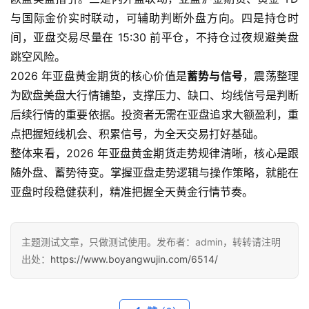
期
与国际金价实时联动，可辅助判断外盘方向。四是持仓时
货
间，亚盘交易尽量在 15:30 前平仓，不持仓过夜规避美盘
跳空风险。
期
2026 年亚盘黄金期货的核心价值是
蓄势与信号
，震荡整理
货
入
为欧盘美盘大行情铺垫，支撑压力、缺口、均线信号是判断
门
后续行情的重要依据。投资者无需在亚盘追求大额盈利，重
点把握短线机会、积累信号，为全天交易打好基础。
期
整体来看，2026 年亚盘黄金期货走势规律清晰，核心是跟
货
随外盘、蓄势待变。掌握亚盘走势逻辑与操作策略，就能在
行
亚盘时段稳健获利，精准把握全天黄金行情节奏。
情
黄
主题测试文章，只做测试使用。发布者：admin，转转请注明
金
出处：
https://www.boyangwujin.com/6514/
期
货