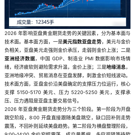
2026 年影响亚盘黄金期货走势的关键因素，分为基本面与
技术面。基本面方面，一是
美元指数亚盘走势
，美元与金价
负相关，亚盘美元走强则金价承压，走弱则金价上涨；二是
亚洲经济数据
，中国 GDP、制造业 PMI 数据影响市场情
绪，经济疲软则避险需求升温，金价上涨；三是
地缘消息
，
亚洲地缘冲突、贸易消息在亚盘发酵，刺激金价短线波动。
技术面方面，亚盘金价沿美盘确定的支撑压力位运行，核心
支撑 5150-5170 美元、压力 5220-5250 美元，支撑承
压、压力遇阻是亚盘主要交易信号。
2026 年亚盘黄金期货走势分为三个阶段。第一阶段为开盘
跳空阶段，8:00 开盘直接跟随美盘跳空，缺口回补则走势
震荡，不回补则延续美盘趋势。第二阶段为横盘整理阶段，
9:00-14:00 金价窄幅震荡，成交量萎缩，多空观望等待欧