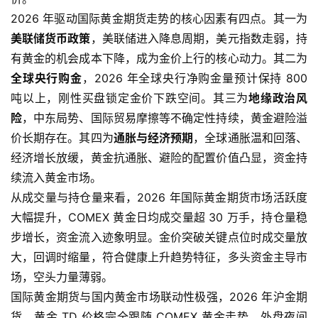
2026 年驱动国际黄金期货走势的核心因素有四点。其一为
美联储货币政策
，美联储进入降息周期，美元指数走弱，持
原
有黄金的机会成本下降，成为金价上行的核心动力。其二为
油
全球央行购金
，2026 年全球央行净购金量预计保持 800
期
吨以上，刚性买盘锁定金价下跌空间。其三为
地缘政治风
货
险
，中东局势、国际贸易摩擦等不确定性持续，黄金避险溢
国
价长期存在。其四为
通胀与经济预期
，全球通胀温和回落、
际
经济增长放缓，黄金抗通胀、避险的配置价值凸显，资金持
期
续流入黄金市场。
货
从成交量与持仓量来看，2026 年国际黄金期货市场活跃度
大幅提升，COMEX 黄金日均成交量超 30 万手，持仓量稳
恒
步增长，资金流入迹象明显。金价突破关键点位时成交量放
指
大，回调时缩量，符合健康上升趋势特征，多头资金主导市
期
场，空头力量薄弱。
货
国际黄金期货与国内黄金市场联动性极强，2026 年沪金期
货、黄金 TD 价格完全跟随 COMEX 黄金走势，外盘夜间
期