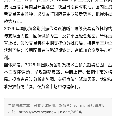
货
波动直接引导内盘开盘跳空，夜盘时段实时联动。国内投资
入
者交易黄金品种，必须紧盯国际黄金期货走势图，把握外盘
门
趋势方向。
2026 年国际黄金期货操作建议清晰：短线交易者依托均线
期
与支撑压力位，回调做多为主，反弹承压轻仓短空，严格设
货
置止损；波段交易者在中期支撑位分批布局，持有至压力位
行
获利了结；长期配置者忽略短期波动，逢低加仓享受牛市红
情
利。
整体来看，2026 年国际黄金期货技术面多头趋势稳固，基
黄
金
本面支撑强劲，呈现
短期震荡、中期上行、长期牛市
的格
期
局。投资者通过分析走势图、关键点位与驱动因素，就能精
货
准把握行情节奏，在黄金市场中稳健获利。
主题测试文章，只做测试使用。发布者：admin，转转请注明
出处：
https://www.boyangwujin.com/6504/