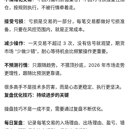
货
仓，按规则执行，不被行情牵着走。
恒
接受亏损
：亏损是交易的一部分，每笔交易都做好亏损准
指
备，只要在风控范围内，就是正常成本。
期
货
减少操作
：一天交易不超过 3 次，没有信号就观望，期货
市场 “少做少错”，耐心等待机会比频繁操作更重要。
期
货
不预测行情
：只跟随趋势，不猜顶抄底，2026 年市场走势
入
更理性，跟随比预测更靠谱。
门
很多高手不是技术多厉害，而是心态更稳定、执行更坚决。
期
复盘优化技巧：持续进步的关键
货
行
操盘技巧不是一成不变，需要通过复盘不断优化。
情
每日复盘
：记录每笔交易的入场理由、出场理由、盈亏、错