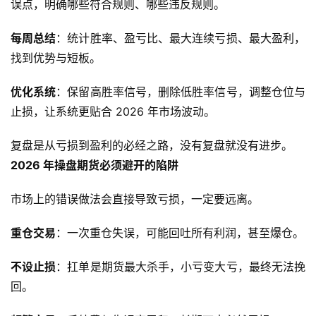
黄
误点，明确哪些符合规则、哪些违反规则。
金
期
每周总结
：统计胜率、盈亏比、最大连续亏损、最大盈利，
货
找到优势与短板。
优化系统
：保留高胜率信号，删除低胜率信号，调整仓位与
止损，让系统更贴合 2026 年市场波动。
复盘是从亏损到盈利的必经之路，没有复盘就没有进步。
2026 年操盘期货必须避开的陷阱
市场上的错误做法会直接导致亏损，一定要远离。
重仓交易
：一次重仓失误，可能回吐所有利润，甚至爆仓。
不设止损
：扛单是期货最大杀手，小亏变大亏，最终无法挽
回。