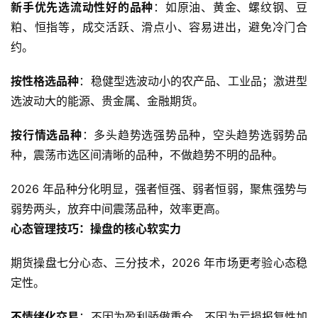
新手优先选流动性好的品种
：如原油、黄金、螺纹钢、豆
粕、恒指等，成交活跃、滑点小、容易进出，避免冷门合
约。
按性格选品种
：稳健型选波动小的农产品、工业品；激进型
选波动大的能源、贵金属、金融期货。
按行情选品种
：多头趋势选强势品种，空头趋势选弱势品
种，震荡市选区间清晰的品种，不做趋势不明的品种。
原
2026 年品种分化明显，强者恒强、弱者恒弱，聚焦强势与
油
弱势两头，放弃中间震荡品种，效率更高。
期
心态管理技巧：操盘的核心软实力
货
期货操盘七分心态、三分技术，2026 年市场更考验心态稳
国
定性。
际
期
不情绪化交易
：不因为盈利骄傲重仓，不因为亏损报复性加