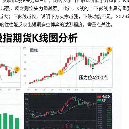
，反映市场多头力量占优；阴线表示当日收盘价低于开盘价，反
越强，反之则空头力量越强。此外，k线的上下影线也具有重
越大；下影线越长，说明下方支撑越强，下跌动能不足。2026
长度往往能反映出短期多空博弈的激烈程度，需重点关注。