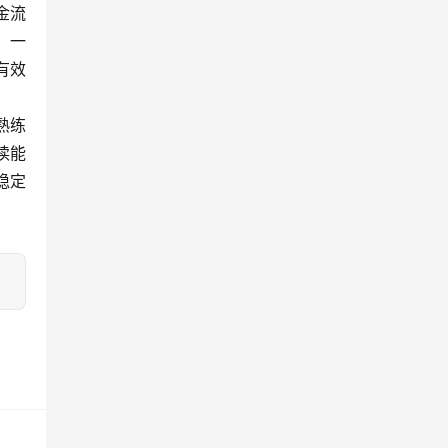
金流
，一
有效
熟练
读能
稳定