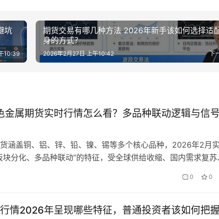
避坑
期货交易有哪几种方法 2026年新手该如何选择适
身的方式？
午10:39
2026年2月27日 上午10:42
下
有色金属期货实时行情怎么看？多品种联动逻辑与信
货涵盖铜、铝、锌、铅、镍、锡等多个核心品种，2026年2月
板块分化、多品种联动”的特征，受全球供给收缩、国内需求复苏
动等因素影响，不同品种的涨跌逻辑存在显著差异。很多新手面
0
0
行情，要么因看不懂联动逻辑盲目跟风，要么因混淆品种驱动因
甚至错过核心交易机会。那么，2026年有色金属期货实时行情
…
行情2026年呈现哪些特征，普通投资者该如何把