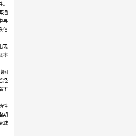
性。
再通
中寻
跌信
出现
概率
线图
若经
临下
动性
指期
量减