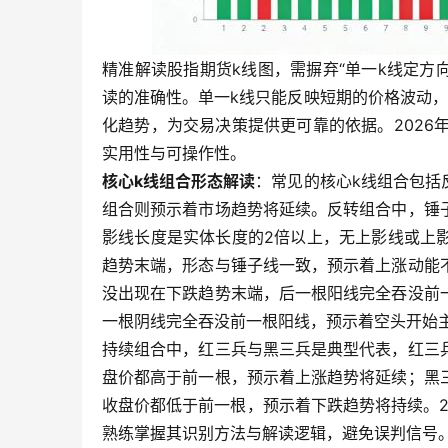
精准解读股指期货k线图，需摒弃“单一k线定方
读的准确性。单一k线只能反映短期的价格波动
化趋势，为交易决策提供更可靠的依据。2026
实用性与可操作性。
核心k线组合形态解读
：常见的核心k线组合包括
组合则预示着市场趋势将延续。反转组合中，锤
影线长度是实体长度的2倍以上，无上影线或上
趋势末端，形态与锤子线一致，预示着上涨动能
没出现在下跌趋势末端，后一根阳线完全吞没前
一根阴线完全吞没前一根阳线，预示着空头开始
持续组合中，红三兵与黑三兵是典型代表，红三
盘价都高于前一根，预示着上涨趋势将延续；黑
收盘价都低于前一根，预示着下跌趋势将持续。2
熟练掌握其识别方法与解读逻辑，避免误判信号