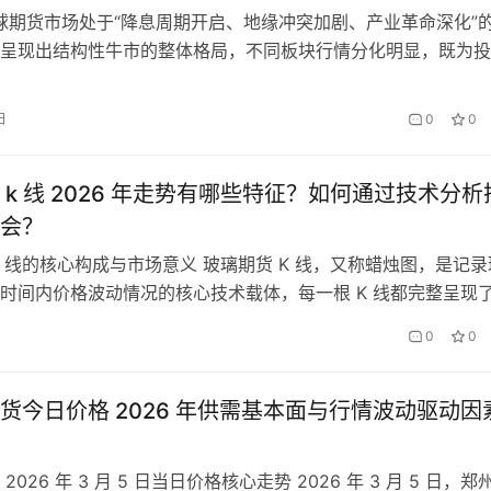
全球期货市场处于“降息周期开启、地缘冲突加剧、产业革命深化”
呈现出结构性牛市的整体格局，不同板块行情分化明显，既为投
元机会，也带来了差异化的风险挑战。对于普通投资者而言，精
6年期货投资行情的核心特征、驱动因素，以及不同板块的走势规
日
0
0
、实现合理收益的关键前提，而非盲目跟风交易。 期货投资行
 k 线 2026 年走势有哪些特征？如何通过技术分析
会？
K 线的核心构成与市场意义 玻璃期货 K 线，又称蜡烛图，是记录
时间内价格波动情况的核心技术载体，每一根 K 线都完整呈现
开盘价、收盘价、最高价与最低价四个核心价格要素，是期货市
日
0
0
价格走势、制定交易决策的核心工具。与其他商品期货相比，玻
 线走势具有极强的基本面联动性，其波动既反映了市场资金的多
货今日价格 2026 年供需基本面与行情波动驱动因
2026 年 3 月 5 日当日价格核心走势 2026 年 3 月 5 日，郑