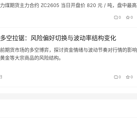
煤期货主力合约 ZC2605 当日开盘价 820 元 / 吨，盘中最
/ 吨，最低价 815 元 / 吨，截至日间收盘报 826 元 / 吨，较前一
0
0
 6 元 / 吨，日涨幅 0.73%，当日成交 18.6 万手，持仓量 3…
多空拉锯：风险偏好切换与波动率结构变化
前期货市场的多空博弈，探讨资金情绪与波动节奏对行情的影响
黄金等大宗商品的风险结构。
日
0
0