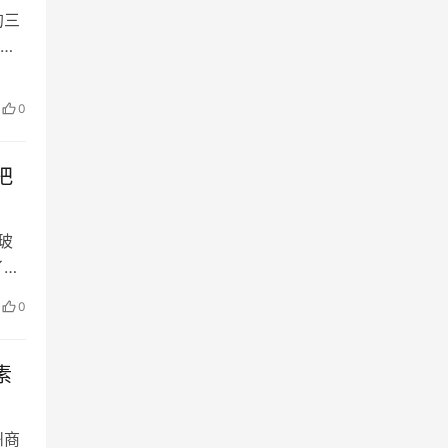
的三
资
准
律，
0
情的
把
玻
了对
场
0
璃
空博
素
州商