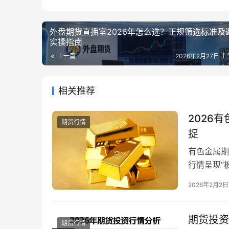
外盘期货直播室2026年怎么选？正规筛选标准及
实操指南
上一篇
2026年2月27日 上
相关推荐
2026
期货行情
捉
有色金属期
行情呈现“
美元指数波
2026年2月2日
多品种实时
导致误判，
心特征是什
期货投资
期货行情