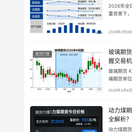
2026年
重背景下，
者提供了多
把握202
2026年2月28
是规避风险
本质是供…
玻璃期货
期货行情
握交易机
玻璃期货 
璃期货单位
应周期内的
2026年3月4
参与者判断
期货的 K
弈，…
动力煤期
期货行情
全解析？
动力煤期货 