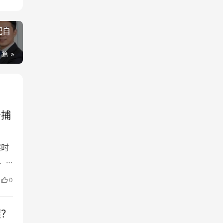
配自
一篇
号捕
实时
、
对
0
素
的核
握？