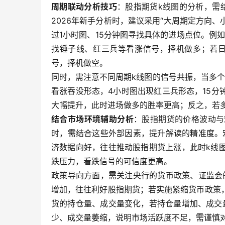
周期联动分析技巧
：股指期货k线图的分析，需
2026年新手分析时，建议采用“大周期定方向
过1小时图、15分钟图寻找具体的进场点位。例
找锤子线、红三兵等看涨信号，择机做多；若日
号，择机做空。
同时，需注意不同周期k线图的信号共振，当多
看涨吞没形态，4小时图出现红三兵形态，15
大幅提升，此时进场做多的胜率更高；反之，若
结合市场环境辅助分析
：股指期货的价格波动与
时，需结合这些外部因素，提升解读的精准度。宏
济数据向好，往往推动股指期货上涨，此时k线
跌压力，看跌信号的可信度更高。
政策导向方面，需关注央行的货币政策、证监会
增加，往往利好股指期货；若实施紧缩货币政策
货的持仓量、成交量变化，若持仓量增加、成交
少、成交量萎缩，说明市场活跃度不足，需谨慎