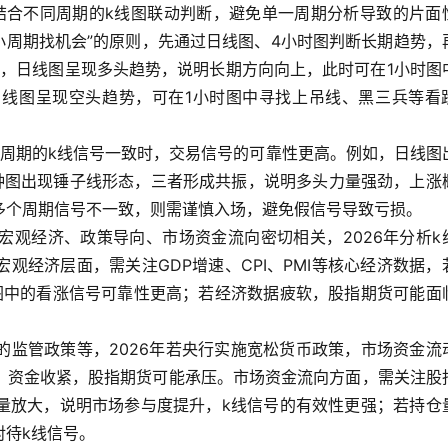
结合不同周期的k线图联动判断，避免单一周期分析导致的片面
、小周期找机会”的原则，先通过日线图、4小时图判断长期趋势，
如，日线图呈现多头趋势，说明长期方向向上，此时可在1小时图
线图呈现空头趋势，可在1小时图中寻找上吊线、黑三兵等看
个周期的k线信号一致时，交易信号的可靠性更高。例如，日线图
分钟图出现锤子线形态，三者形成共振，说明多头力量强劲，上涨
多个周期信号不一致，则需谨慎入场，避免假信号导致亏损。
宏观经济、政策导向、市场资金流向密切相关，2026年分析k
观经济层面，需关注GDP增速、CPI、PMI等核心经济数据，
图中的看涨信号可靠性更高；若经济数据疲软，股指期货可能面
的监管政策等，2026年若央行实施宽松货币政策，市场资金流
，资金收紧，股指期货可能承压。市场资金流向方面，需关注股
量放大，说明市场参与度提升，k线信号的有效性更强；若持仓
对待k线信号。