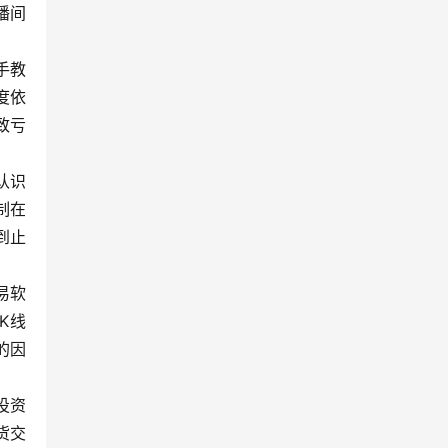
播间
手教
度依
致亏
认识
制在
到止
易软
K线
的因
投资
货交