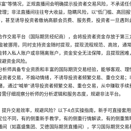
夜暴富”等情况，正规直播间会明确提示投资者交易风险，不承诺任
理；非法直播间往往夸大收益，隐瞒风险，以“低门槛、高回报”
易，甚至诱导投资者缴纳高额会员费、服务费，投资者一旦遇到
合作交易平台（国际期货经纪商），会将投资者资金存放于第三
金被挪用，同时支持资金随时提现，提现流程规范、高效，通常1
金转入私人账户或非隔离账户，资金安全无法保障，且提现困难
规避资金风险。
分析师具备专业资质和丰富的国际期货交易经验，能够客观、理
投资者交易，不煽动情绪，不诱导投资者频繁交易、重仓交易；
绪，通过“喊单”诱导投资者频繁交易、重仓交易，从中赚取手续
者需仔细观察分析师的分析逻辑和服务态度，规避非法平台。
，提升交易效率，规避风险？以下4点实操指南，新手可直接套
定位不同，有的侧重新手教学，有的侧重行情解读，有的侧重策
播间（如嘉盛集团、艾德国际期货直播间），学习国际期货交易