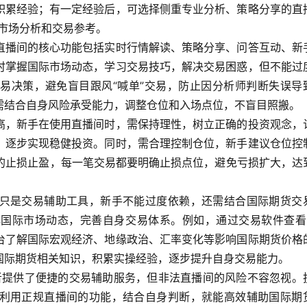
积累经验；有一定经验后，可选择侧重专业分析、策略分享的直
的市场分析和交易参考。
直播间的核心功能包括实时行情解读、策略分享、问答互动、新
时掌握国际市场动态，学习交易技巧，解决交易困惑，但不能过
易决策，避免盲目跟风“喊单”交易，防止因分析师判断失误导
需结合自身风险承受能力，调整仓位和入场点位，不盲目照搬。
高，新手在使用直播间时，需保持理性，树立正确的投资观念，
，逐步实现稳健投资。同时，需合理控制仓位，新手建议仓位控
格的止损止盈，每一笔交易都要明确止损点位，避免亏损扩大，达
只是交易辅助工具，新手不能过度依赖，还需结合国际期货交
国际市场动态，完善自身交易体系。例如，通过交易软件查看
台了解国际宏观经济、地缘政治、汇率变化等影响国际期货价格
国际期货相关知识，积累实操经验，逐步提升自身交易能力。
资者提供了便捷的交易辅助服务，但非法直播间的风险不容忽视。
利用正规直播间的功能，结合自身判断，就能高效辅助国际期