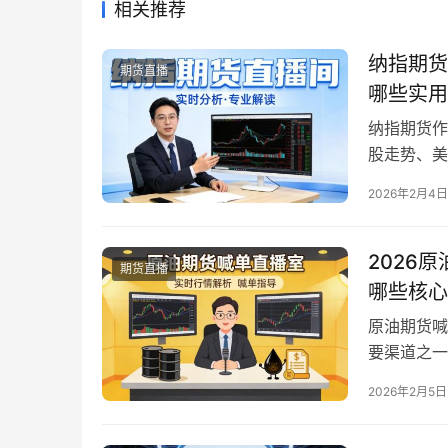
相关推荐
纳指期货
期货直播
哪些实用
纳指期货作
股走势、美
度相对较高
2026年2月4日
情解读、专
交易参考的
播间存在虚
2026
期货直播
哪些核心
原油期货喊
要渠道之一
喊单直播室
2026年2月5日
够为新手提
场；但部分