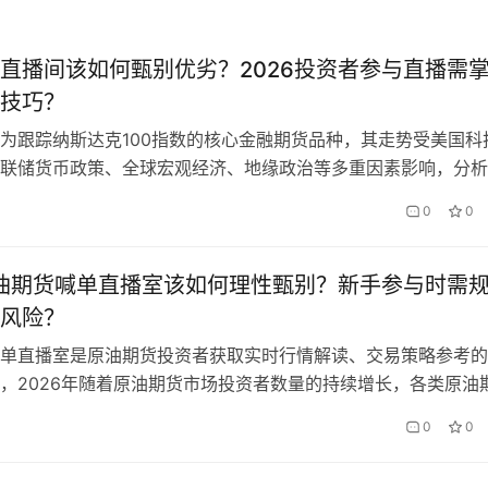
直播间该如何甄别优劣？2026投资者参与直播需
技巧？
为跟踪纳斯达克100指数的核心金融期货品种，其走势受美国科
联储货币政策、全球宏观经济、地缘政治等多重因素影响，分析
，普通投资者难以精准把握行情趋势。纳指期货直播间凭借实时
0
0
业分析观点、交易技巧指导等核心价值，成为越来越多投资者获
重要渠道。但当前市场上的纳指期货直播间质量参差不齐，部分
假宣传、…
原油期货喊单直播室该如何理性甄别？新手参与时需
风险？
单直播室是原油期货投资者获取实时行情解读、交易策略参考的
，2026年随着原油期货市场投资者数量的持续增长，各类原油
数量大幅增加，行业质量参差不齐。优质的原油期货喊单直播室
0
0
供专业的行情解读、入门指导和策略参考，帮助新手快速熟悉市
非法违规直播室存在虚假宣传、诱导交易、推广非法交易平台等