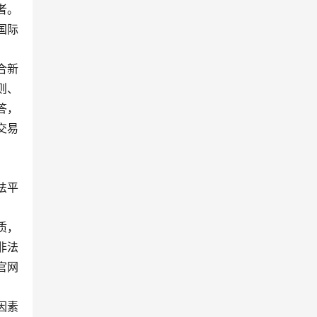
者。
国际
合新
则、
答，
交易
法平
质，
非法
官网
因素