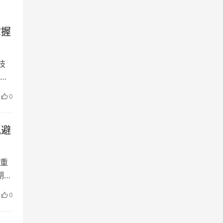
掌握
技
难
行
0
取
直
规避
重
期货
能
0
问