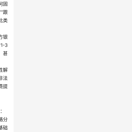
何固
“跟
此类
方银
-3
，甚
性解
非法
费提
用：
略分
基础