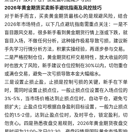
门
2026年黄金期货买卖新手避坑指南及风控技巧
对于新手而言，买卖黄金期货最核心的是规避风险，结合
期
2026年市场特点，以下几点避坑指南需重点关注：一是不
货
盲目跟风交易，很多新手看到黄金期货行情上涨或下跌，就
行
盲目入场，不做任何分析，这种操作极易导致亏损，建议新
情
手先学习行情分析方法，积累实操经验，再逐步参与交易。
二是严格控制仓位，黄金期货杠杆交易特性，放大收益的同
黄
时也放大了风险，新手建议仓位控制在30%以内，切勿重仓
金
或满仓交易，避免一次亏损导致本金大幅缩水。
期
货
三是设置止损止盈，止损是控制亏损的关键，新手在下单
时，需同时设置止损点位，一般止损点位设置在入场点位的
3%-5%，当市场价格达到止损点位时，自动平仓，避免亏
损扩大；止盈点位可根据自身盈利目标设置，一般为止损点
位的1.5-2倍，达到止盈点位时，及时平仓，锁定盈利，切
勿贪心。四是熟悉夜盘交易规则，2026年黄金期货夜盘交
易时间为21:00-次日02:30，夜盘行情受国际黄金市场影响