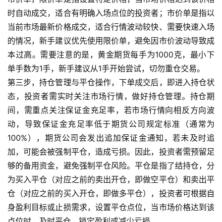
原
时自动成交，适合有明确入场点位的投资者；市价单是指以
油
当前市场最新价格成交，适合行情波动较快、需要快速入场
期
的情况，新手建议优先使用限价单，避免因市价波动导致成
货
本过高。需要注意的是，黄金期货每手为1000克，最小下
单手数为1手，新手建议从1手开始尝试，切勿重仓交易。
国
第三步，持仓管理与平仓操作，下单成交后，即进入持仓状
际
期
态，投资者需实时关注市场行情，做好持仓管理。持仓期
货
间，需重点关注保证金充足率，若市场行情向相反方向波
动，导致保证金充足率低于期货公司规定标准（通常为
恒
100%），期货公司会发出追加保证金通知，若未及时追
指
加，可能会被强制平仓，造成亏损。因此，投资者需预留足
期
够的备用资金，避免强制平仓风险。平仓是指了结持仓，分
货
为买入平仓（对应之前的卖出开仓，即做空平仓）和卖出平
仓（对应之前的买入开仓，即做多平仓），投资者可根据自
期
身盈利目标或止损需求，设置平仓点位，当市场价格达到该
货
入
点位时，及时平仓，锁定盈利或减少亏损。