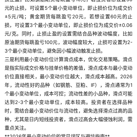
货
元的止损，可设置5个最小变动单位，即止损价位为成交价
±5元/吨；黄金期货每跳盈亏20元，若想设置60元的止
期
损，可设置3个最小变动单位，即止损价位为成交价±0.06
货
元/克。同时，止损止盈的设置需结合品种波动幅度，比如
入
原油期货每跳盈亏100元，波动幅度较大，止损可设置为2-
门
3个最小变动单位，避免因小幅波动触发止损。
三是利用最小变动价位计算滑点成本，优化交易策略。滑点
期
是指实际成交价格与挂单价格的差值，滑点成本与最小变动
货
行
价位直接相关，最小变动价位越大，滑点成本越高。2026
情
年，流动性好的品种（如钢筋、豆粕、IF），滑点通常为1
个最小变动单位，成本可控；流动性差的小品种，滑点可能
黄
达到2-3个最小变动单位，成本较高。投资者在选择品种
金
时，需结合最小变动价位与流动性，避免选择滑点过高的品
期
种，尤其是日内短线投资者，滑点过高会大幅侵蚀利润，需
货
重点关注。
**2026年最小变动价位的常见误区与避坑指南**