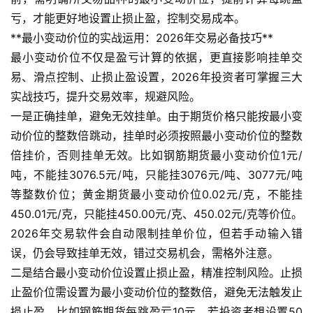
亏，才能更好地设置止损止盈，控制交易成本。
**最小变动价位的实战运用：2026年交易必备技巧**
最小变动价位不仅是盈亏计算的依据，更直接影响挂单交
易、滑点控制、止损止盈设置，2026年投资者可掌握三大
实战技巧，提升交易效率，规避风险。
原
油
一是正确挂单，避免无效挂单。由于期货价格只能按最小变
期
动价位的整数倍跳动，挂单时必须按照最小变动价位的整数
货
倍挂价，否则挂单无效。比如钢筋期货最小变动价位1元/
吨，不能挂3076.5元/吨，只能挂3076元/吨、3077元/吨
国
等整数价位；黄金期货最小变动价位0.02元/克，不能挂
际
450.01元/克，只能挂450.00元/克、450.02元/克等价位。
期
2026年交易软件会自动限制挂单价位，但若手动输入错
货
误，仍会导致挂单无效，错过交易机会，需格外注意。
二是结合最小变动价位设置止损止盈，精准控制风险。止损
恒
止盈价位需设置为最小变动价位的整数倍，避免无法触发止
指
期
损止盈。比如钢筋期货每跳盈亏10元，若投资者想设置50