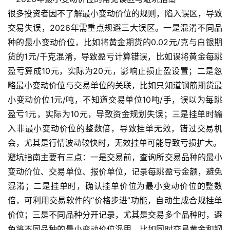
很多投资者因不了解最小变动价位的规则，陷入误区，导致
交易失误，2026年需重点规避三大误区。一是混淆不同品
种的最小变动价位，比如将黄金期货的0.02元/克与白银期
货的1元/千克混淆，导致盈亏计算错误，比如误将黄金每跳
盈亏算成10元，实际为20元，影响止损止盈设置；二是忽
略最小变动价位与交易单位的关联，比如只知道钢筋期货最
小变动价位1元/吨，不知道交易单位10吨/手，误以为每跳
盈亏1元，实际为10元，导致资金规划失误；三是挂单时输
入非最小变动价位的整数倍，导致挂单无效，错过交易机
会，尤其是行情波动较快时，无效挂单可能导致亏损扩大。
避坑指南主要有三点：一是交易前，查询所交易品种的最小
变动价位、交易单位、报价单位，记录每跳盈亏金额，避免
混淆；二是挂单时，确认挂单价位为最小变动价位的整数
倍，可利用交易软件的“价格步进”功能，自动生成合规挂单
价位；三是不同品种分开记录，尤其是交易多个品种时，避
免将不同品种的最小变动价位混用，比如同时交易黄金和钢