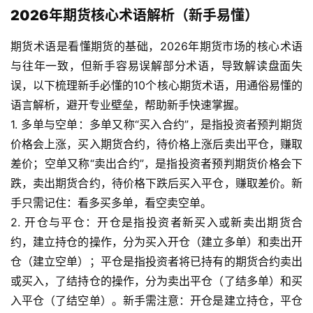
2026年期货核心术语解析（新手易懂）
期货术语是看懂期货的基础，2026年期货市场的核心术语
与往年一致，但新手容易误解部分术语，导致解读盘面失
误，以下梳理新手必懂的10个核心期货术语，用通俗易懂的
语言解析，避开专业壁垒，帮助新手快速掌握。
1. 多单与空单：多单又称“买入合约”，是指投资者预判期货
价格会上涨，买入期货合约，待价格上涨后卖出平仓，赚取
差价；空单又称“卖出合约”，是指投资者预判期货价格会下
原
跌，卖出期货合约，待价格下跌后买入平仓，赚取差价。新
油
手只需记住：看多买多单，看空卖空单。
期
2. 开仓与平仓：开仓是指投资者新买入或新卖出期货合
货
约，建立持仓的操作，分为买入开仓（建立多单）和卖出开
仓（建立空单）；平仓是指投资者将已持有的期货合约卖出
国
或买入，了结持仓的操作，分为卖出平仓（了结多单）和买
际
入平仓（了结空单）。新手需注意：开仓是建立持仓，平仓
期