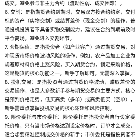
成交，避免参与非主力合约（流动性弱、成交困难）。
金
6. 交割：是指期货合约到期时，交易双方按合约约定，交付
期
标的资产（实物交割）或结算差价（现金交割）的操作，普
货
通投机投资者不具备实物交割能力，建议在合约到期前及时
平仓离场，避免进入交割环节。
7. 套期保值：是指投资者（如产业客户）通过期货交易，对
冲现货市场价格波动风险的操作，例如，农产品加工企业为
规避原材料价格上涨风险，买入期货合约，锁定采购价格，
这是期货的核心功能之一，新手了解即可，无需深入掌握。
8. 投机交易：是指投资者通过期货价格波动，赚取差价的
交易操作，也是大多数新手参与期货交易的主要方式，核心
是预判价格走势，低买高卖（多单）或高卖低买（空单），
新手需重点掌握投机交易的核心逻辑和风险控制。
9. 限价委托与市价委托：限价委托是指投资者自行设定委
托价格，只有当市场价格达到设定价格时，订单才会成交，
适合想要精准控制成交价格的新手；市价委托是指投资者不