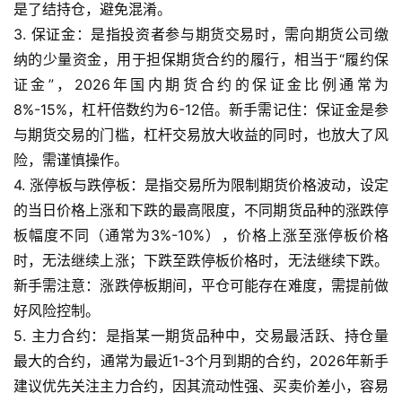
货
是了结持仓，避免混淆。
3. 保证金：是指投资者参与期货交易时，需向期货公司缴
恒
纳的少量资金，用于担保期货合约的履行，相当于“履约保
指
证金”，2026年国内期货合约的保证金比例通常为
期
8%-15%，杠杆倍数约为6-12倍。新手需记住：保证金是参
货
与期货交易的门槛，杠杆交易放大收益的同时，也放大了风
险，需谨慎操作。
期
4. 涨停板与跌停板：是指交易所为限制期货价格波动，设定
货
的当日价格上涨和下跌的最高限度，不同期货品种的涨跌停
入
门
板幅度不同（通常为3%-10%），价格上涨至涨停板价格
时，无法继续上涨；下跌至跌停板价格时，无法继续下跌。
期
新手需注意：涨跌停板期间，平仓可能存在难度，需提前做
货
好风险控制。
行
5. 主力合约：是指某一期货品种中，交易最活跃、持仓量
情
最大的合约，通常为最近1-3个月到期的合约，2026年新手
建议优先关注主力合约，因其流动性强、买卖价差小，容易
黄