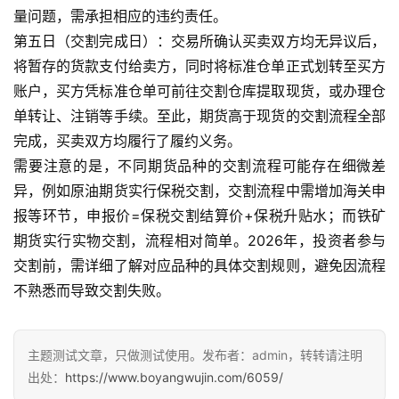
量问题，需承担相应的违约责任。
第五日（交割完成日）：交易所确认买卖双方均无异议后，
将暂存的货款支付给卖方，同时将标准仓单正式划转至买方
账户，买方凭标准仓单可前往交割仓库提取现货，或办理仓
单转让、注销等手续。至此，期货高于现货的交割流程全部
完成，买卖双方均履行了履约义务。
需要注意的是，不同期货品种的交割流程可能存在细微差
异，例如原油期货实行保税交割，交割流程中需增加海关申
报等环节，申报价=保税交割结算价+保税升贴水；而铁矿
期货实行实物交割，流程相对简单。2026年，投资者参与
交割前，需详细了解对应品种的具体交割规则，避免因流程
不熟悉而导致交割失败。
主题测试文章，只做测试使用。发布者：admin，转转请注明
出处：
https://www.boyangwujin.com/6059/