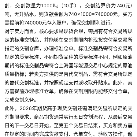
割，交割数量为1000吨（10手），交割结算价为740元/
吨，无升贴水，则货款金额为740×1000=740000元，买方
需提前将740000元存入账户，确保交割顺利进行。
对于卖方而言，核心要求是现货合规，需拥有符合交易所规
定的标准交割品，并能够在交割期限内将现货交付至交易所
指定的交割仓库，办理标准仓单。标准交割品需符合交易所
原
规定的质量标准，不同期货品种的质量标准不同，例如原油
油
期货的标准交割品需符合上海国际能源交易中心规定的原油
期
质量指标；若卖方提供的是替代交割品，需符合交易所规定
货
的替代交割标准，并按照规定支付或收取升贴水。此外，卖
方需提前办理标准仓单，确保在交割期限内能够交付仓单，
国
完成交割义务。
际
此外，2026年期货高于现货交割还需满足交易所规定的交
期
货
割期限要求，商品期货通常实行五日交割流程，从最后交易
日的下一交易日开始，至第五个交易日结束，买方和卖方需
恒
在规定的时间内完成货款支付、仓单交付、验收等操作，逾