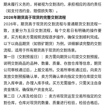
指
期未履行义务的，将被视为交割违约，承担相应的违约责任
期
（如支付违约金、赔偿损失等）。
货
2026年期货高于现货的完整交割流程
2026年，期货高于现货的交割流程与普通期货交割流程一
期
致，主要分为五日交割流程，每个交易日有明确的操作要
货
求，买方和卖方需按照流程逐步操作，确保交割顺利完成。
入
门
以下以商品期货（如铁矿期货）为例，详细解读完整的交割
流程，适用于所有期货高于现货的交割场景。
期
第一日（交割预报日）：卖方需向期货公司提交交割预报，
货
说明交割商品的品种、数量、质量、存放仓库等信息，期货
行
公司审核通过后，上报交易所。交易所审核通过后，向卖方
情
发放交割预报确认单，卖方凭确认单向指定交割仓库提交现
货入库申请，办理入库手续。买方无需操作，只需关注自身
黄
资金情况，确保账户资金充足。
金
第二日（入库及检验日）：卖方将现货运至交易所指定的交
期
割仓库，仓库对现货的数量、质量进行检验，检验合格后，
货