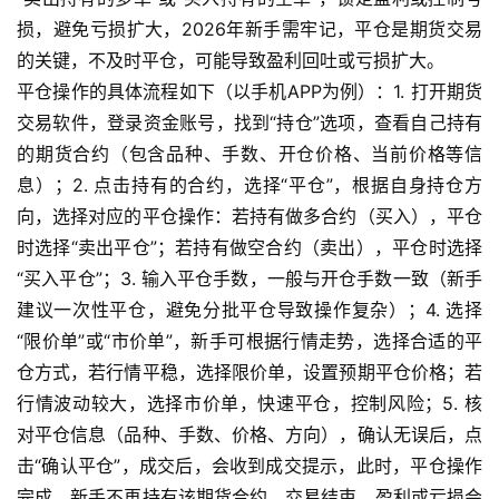
门
损，避免亏损扩大，2026年新手需牢记，平仓是期货交易
的关键，不及时平仓，可能导致盈利回吐或亏损扩大。
期
平仓操作的具体流程如下（以手机APP为例）：1. 打开期货
货
交易软件，登录资金账号，找到“持仓”选项，查看自己持有
行
的期货合约（包含品种、手数、开仓价格、当前价格等信
情
息）；2. 点击持有的合约，选择“平仓”，根据自身持仓方
向，选择对应的平仓操作：若持有做多合约（买入），平仓
黄
时选择“卖出平仓”；若持有做空合约（卖出），平仓时选择
金
“买入平仓”；3. 输入平仓手数，一般与开仓手数一致（新手
期
货
建议一次性平仓，避免分批平仓导致操作复杂）；4. 选择
“限价单”或“市价单”，新手可根据行情走势，选择合适的平
仓方式，若行情平稳，选择限价单，设置预期平仓价格；若
行情波动较大，选择市价单，快速平仓，控制风险；5. 核
对平仓信息（品种、手数、价格、方向），确认无误后，点
击“确认平仓”，成交后，会收到成交提示，此时，平仓操作
完成，新手不再持有该期货合约，交易结束，盈利或亏损会