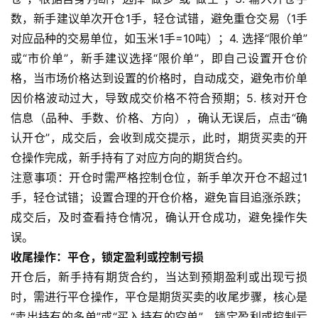
原
数，新手建议单次开仓1手，轻仓试错，避免重仓交易（1手
油
对应品种的交易单位，如玉米1手=10吨）；4. 选择“限价单”
期
或“市价单”，新手建议选择“限价单”，即自己设置开仓价
货
格，当市场价格达到设置的价格时，自动成交，避免市价单
因价格波动过大，导致成交价格不符合预期；5. 核对开仓
国
信息（品种、手数、价格、方向），确认无误后，点击“确
际
期
认开仓”，成交后，会收到成交提示，此时，期货买卖的开
货
仓操作完成，新手持有了对应方向的期货合约。
注意事项：开仓时需严格控制仓位，新手单次开仓不超过1
恒
手，轻仓试错；设置合理的开仓价格，避免盲目追涨杀跌；
指
成交后，及时查看持仓情况，确认开仓成功，避免操作失
期
误。
货
收尾操作：平仓，锁定盈利或控制亏损
开仓后，新手持有期货合约，当达到预期盈利或出现亏损
期
时，需进行平仓操作，平仓是期货买卖的收尾步骤，核心是
货
入
“卖出持有的多单”或“买入持有的空单”，锁定盈利或控制亏