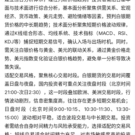
面与技术面进行综合分析，基本面分析聚焦供需关系、宏观
期
经济、货币政策、美元走势、避险情绪等因素，预判白银期
货
货价格的中长期趋势；技术面分析聚焦短期价格波动规律，
入
通过K线组合形态、均线系统、技术指标（MACD、RSI、
门
KDJ等）捕捉短期交易信号，确认入场与出场时机。同时，
需关注白银价格与黄金、美元的联动关系，通过黄金价格走
期
势、美元指数变化验证白银价格趋势，避免单一分析导致决
货
行
策失误。
情
适配交易风格，聚焦核心交易时段。白银期货的交易时间覆
盖日盘与夜盘，国内投资者可重点关注夜盘时段（北京时间
黄
21:00-次日2:30），这一时段叠加欧洲、美洲交易时段，行
金
情波动剧烈，信息密集度高，往往存在更多短期交易机会；
期
日盘时段（北京时间9:00-10:15、10:30-11:30、13:30-
货
15:00）波动相对平稳，适合波段交易与中长期交易。投资
者需结合自身时间精力与风险承受能力，选择适配的交易风
格：短线交易适合时间精力充足、对市场敏感度高的投资