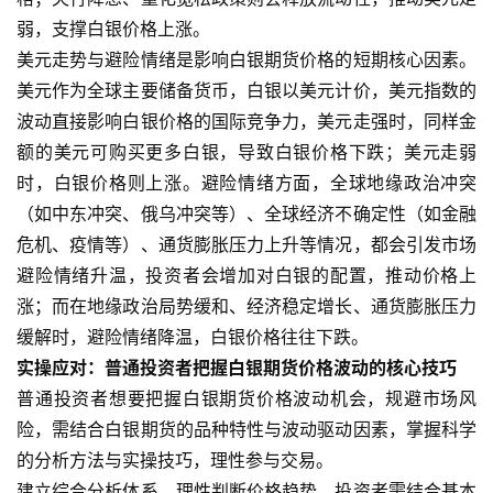
弱，支撑白银价格上涨。
美元走势与避险情绪是影响白银期货价格的短期核心因素。
美元作为全球主要储备货币，白银以美元计价，美元指数的
波动直接影响白银价格的国际竞争力，美元走强时，同样金
原
油
额的美元可购买更多白银，导致白银价格下跌；美元走弱
期
时，白银价格则上涨。避险情绪方面，全球地缘政治冲突
货
（如中东冲突、俄乌冲突等）、全球经济不确定性（如金融
危机、疫情等）、通货膨胀压力上升等情况，都会引发市场
国
避险情绪升温，投资者会增加对白银的配置，推动价格上
际
涨；而在地缘政治局势缓和、经济稳定增长、通货膨胀压力
期
缓解时，避险情绪降温，白银价格往往下跌。
货
实操应对：普通投资者把握白银期货价格波动的核心技巧
普通投资者想要把握白银期货价格波动机会，规避市场风
恒
险，需结合白银期货的品种特性与波动驱动因素，掌握科学
指
期
的分析方法与实操技巧，理性参与交易。
货
建立综合分析体系，理性判断价格趋势。投资者需结合基本