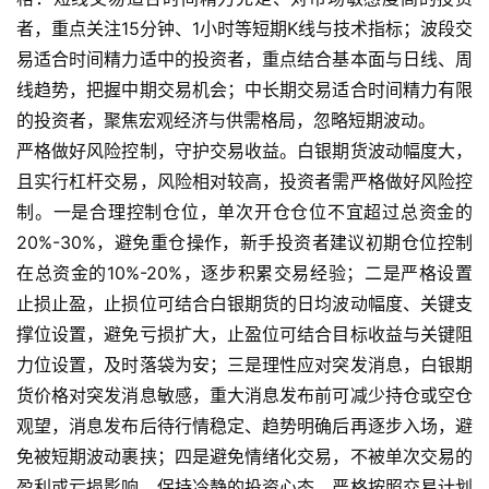
者，重点关注15分钟、1小时等短期K线与技术指标；波段交
易适合时间精力适中的投资者，重点结合基本面与日线、周
线趋势，把握中期交易机会；中长期交易适合时间精力有限
的投资者，聚焦宏观经济与供需格局，忽略短期波动。
严格做好风险控制，守护交易收益。白银期货波动幅度大，
且实行杠杆交易，风险相对较高，投资者需严格做好风险控
制。一是合理控制仓位，单次开仓仓位不宜超过总资金的
20%-30%，避免重仓操作，新手投资者建议初期仓位控制
在总资金的10%-20%，逐步积累交易经验；二是严格设置
止损止盈，止损位可结合白银期货的日均波动幅度、关键支
撑位设置，避免亏损扩大，止盈位可结合目标收益与关键阻
力位设置，及时落袋为安；三是理性应对突发消息，白银期
货价格对突发消息敏感，重大消息发布前可减少持仓或空仓
观望，消息发布后待行情稳定、趋势明确后再逐步入场，避
免被短期波动裹挟；四是避免情绪化交易，不被单次交易的
盈利或亏损影响，保持冷静的投资心态，严格按照交易计划