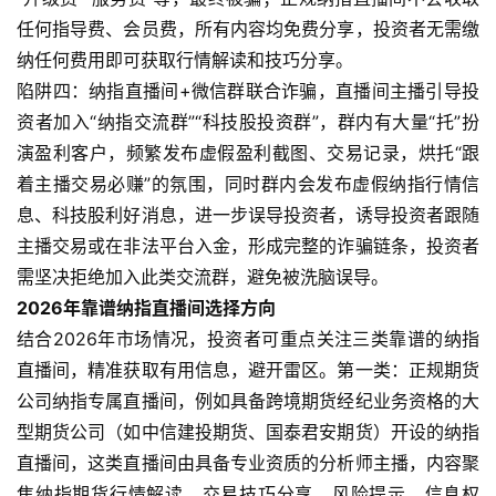
任何指导费、会员费，所有内容均免费分享，投资者无需缴
纳任何费用即可获取行情解读和技巧分享。
陷阱四：纳指直播间+微信群联合诈骗，直播间主播引导投
资者加入“纳指交流群”“科技股投资群”，群内有大量“托”扮
演盈利客户，频繁发布虚假盈利截图、交易记录，烘托“跟
原
着主播交易必赚”的氛围，同时群内会发布虚假纳指行情信
油
息、科技股利好消息，进一步误导投资者，诱导投资者跟随
期
主播交易或在非法平台入金，形成完整的诈骗链条，投资者
货
需坚决拒绝加入此类交流群，避免被洗脑误导。
2026年靠谱纳指直播间选择方向
国
结合2026年市场情况，投资者可重点关注三类靠谱的纳指
际
期
直播间，精准获取有用信息，避开雷区。第一类：正规期货
货
公司纳指专属直播间，例如具备跨境期货经纪业务资格的大
型期货公司（如中信建投期货、国泰君安期货）开设的纳指
恒
直播间，这类直播间由具备专业资质的分析师主播，内容聚
指
焦纳指期货行情解读、交易技巧分享、风险提示，信息权