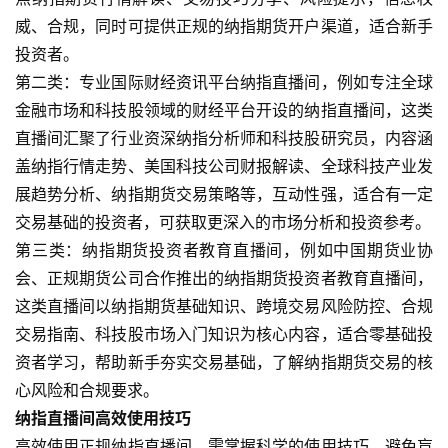
期
威、合规，同时可提供正规的纳指期货开户渠道，适合新手
货
投资者。
第二类：专业国际财经资讯平台纳指直播间，例如专注全球
期
金融市场和科技股领域的财经平台开设的纳指直播间，这类
货
入
直播间汇聚了行业资深纳指分析师和科技股研究员，内容涵
门
盖纳指行情走势、美国科技公司财报解读、全球科技产业发
展趋势分析、纳指期货交易策略等，互动性强，适合有一定
期
交易基础的投资者，可获取更深入的市场分析和投资参考。
货
第三类：纳指期货投资者教育直播间，例如中国期货业协
行
会、正规期货公司合作推出的纳指期货投资者教育直播间，
情
这类直播间以纳指期货基础知识、跨境交易风险防控、合规
交易指南、科技股市场入门知识为核心内容，适合零基础投
黄
资者学习，帮助新手夯实交易基础，了解纳指期货交易的核
金
心风险和合规要求。
期
货
纳指直播间高效使用技巧
高效使用正规纳指直播间，需掌握科学的使用技巧，避免盲