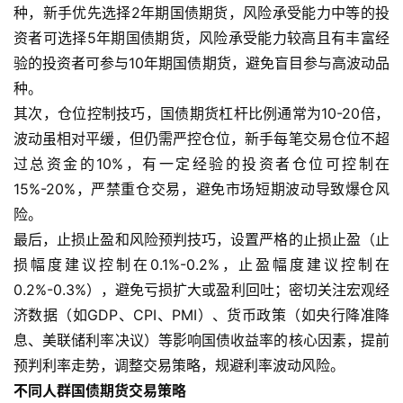
种，新手优先选择2年期国债期货，风险承受能力中等的投
期
货
资者可选择5年期国债期货，风险承受能力较高且有丰富经
验的投资者可参与10年期国债期货，避免盲目参与高波动品
恒
种。
指
其次，仓位控制技巧，国债期货杠杆比例通常为10-20倍，
期
波动虽相对平缓，但仍需严控仓位，新手每笔交易仓位不超
货
过总资金的10%，有一定经验的投资者仓位可控制在
15%-20%，严禁重仓交易，避免市场短期波动导致爆仓风
期
险。
货
最后，止损止盈和风险预判技巧，设置严格的止损止盈（止
入
损幅度建议控制在0.1%-0.2%，止盈幅度建议控制在
门
0.2%-0.3%），避免亏损扩大或盈利回吐；密切关注宏观经
期
济数据（如GDP、CPI、PMI）、货币政策（如央行降准降
货
息、美联储利率决议）等影响国债收益率的核心因素，提前
行
预判利率走势，调整交易策略，规避利率波动风险。
情
不同人群国债期货交易策略