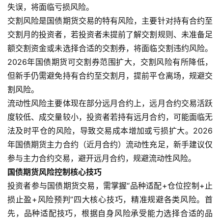
失误，将面临亏损风险。
交割风险是国债期货交易的特有风险，主要针对持有合约至
交割月的投资者，若投资者未提前了解交割规则、未准备足
额交割资金或未选择合适的交割券，将面临交割违约风险。
2026年国债期货可交割券范围扩大，交割风险有所降低，
但新手仍需避免持有合约至交割月，提前平仓离场，规避交
割风险。
流动性风险主要体现在部分远月合约上，远月合约交易活跃
度较低、成交量较小，投资者若持有远月合约，可能面临无
法及时平仓的风险，导致交易成本增加或亏损扩大。2026
原
年国债期货主力合约（近月合约）流动性充足，新手建议仅
油
参与主力合约交易，避开远月合约，规避流动性风险。
期
国债期货风险控制核心技巧
货
投资者参与国债期货交易，需掌握“品种适配+仓位控制+止
损止盈+风险预判”四大核心技巧，精准规避各类风险。首
国
先，品种适配技巧，根据自身风险承受能力选择合适的品
际