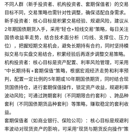
不同人群（新手投资者、机构投资者、套期保值者）的交易
黄
目标不同，交易策略也需针对性调整，确保适配自身需求。
金
新手投资者：核心目标是积累交易经验、规避风险，建议从
期
2年期国债期货入手，采用“轻仓+短线交易”策略，每日关注
货
国债收益率走势，结合技术面分析（均线、支撑位、压力
位），把握短期交易机会，避免长期持有合约，同时坚持模
拟交易与实盘交易结合，积累经验后再逐步调整交易策略。
机构投资者：核心目标是资产配置、利率风险管理，可采用
“中长期持有+套期保值”策略，根据宏观经济走势和利率预
判，配置一定比例的5年期或10年期国债期货，同时结合现
货国债持仓，进行套期保值操作，锁定资产收益，规避利率
波动风险；可通过跨期套利（不同期限合约套利）、跨品种
套利（不同国债期货品种套利）等策略，赚取稳定的套利收
益。
套期保值者（如商业银行、保险公司）：核心目标是规避利
率波动对现货资产的影响，可采用“现货与期货反向操作”策