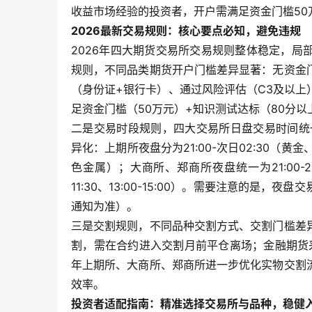
收益市场经验的投资者，开户需满足资金门槛50
2026最新交易规则：核心要点必知，避免违规
2026年四大期货交易所交易规则整体稳定，
规则，不同品类期货开户门槛差异显著：无资金
（身份证+银行卡）、通过风险评估（C3及以
足资金门槛（50万元）+知识测试达标（80分
二是交易时段规则，四大交易所日盘交易时间统一（09:00
异化：上期所夜盘分为21:00-次日02:30（黄金、白
色金属）；大商所、郑商所夜盘统一为21:00-2
11:30、13:00-15:00）。需要注意的
通知为准）。
三是交割规则，不同品种交割方式、交割门槛差
割，需在合约进入交割月前平仓离场；金融期货
年上期所、大商所、郑商所进一步优化实物交割
效率。
投资者适配指南：精准选择交易所与品种，稳健