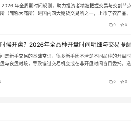
 2026 年全周期时间规则，助力投资者精准把握交易与交割节点
所（简称大商所）是国内四大期货交易所之一，上市了农产品、
品等多个品类的核心期货品种，是国内期货市场的重要组成部分
0
0
商所品种交易的投资者而言，精准掌握交易所的各类时间规则，
易、规避操作风险的核心前提，无论是日内短线交易、中长线趋
实…
时候开盘？2026年全品种开盘时间明细与交易提
间是新手交易的基础常识，很多新手因不清楚不同品种的开盘时
盘与夜盘时段，导致错过交易机会或在非开盘时间盲目委托，造
烦。那么，2026年期货市场整体开盘时间是什么时候？不同品
差异？开盘前后需要注意哪些核心事项呢？ 2026年期货市场整
日
0
0
架 2026年国内期货市场（上期所、大商所、郑商所、中金所）
…