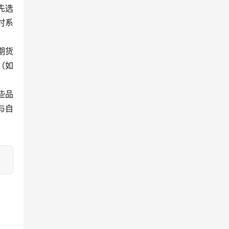
先选
时系
期货
（如
些品
与自