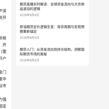
期货直播实时解读：全球资金流向与大宗商
品波动的逻辑
沪深
2026年8月4日
货开
原油期货定价逻辑生变：库存周期与宏观预
期重新锚定
所核
2026年8月4日
，开
期货入门：从资金流向到持仓结构，洞察国
（需
际期货市场的奥秘
开户
2026年8月4日
金门
度中
际市
力强
固定