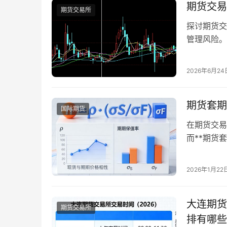
熟和豆粕产
期货交易
期货交易所
探讨期货交
管理风险。
2026年6月24
期货套期
国际期货
在期货交易
而**期货
效果——比
拆解期货套
2026年1月22
快速掌握专
（Hedge 
大连期货
期货交易所
排有哪些