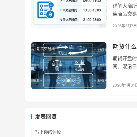
详解大商所
连商品交易
色系、化工
2026年3月7日
对于参与大
合规参与交
交易，还是
期货什么
期货交易所
期货开盘时
间、混淆日
不必要的麻
盘时间有何
2026年1月31
开盘时间框
盘时间整体
发表回复