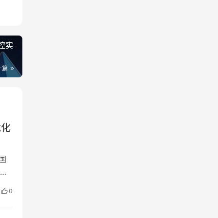
控实
一篇
优化
国
组
0
场
断成