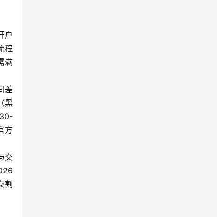
开户
流程
需满
时间差
0（黑
0-
官方
与交
26
交割