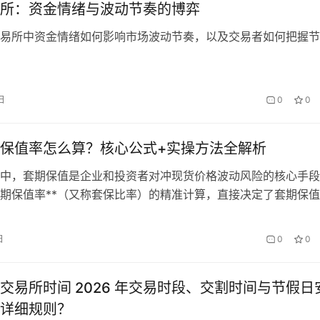
业的…
所：资金情绪与波动节奏的博弈
易所中资金情绪如何影响市场波动节奏，以及交易者如何把握节
日
0
0
保值率怎么算？核心公式+实操方法全解析
中，套期保值是企业和投资者对冲现货价格波动风险的核心手段
套期保值率**（又称套保比率）的精准计算，直接决定了套期保
率过高可能抵消现货盈利，过低则无法充分覆盖风险。本文将详
期保值率的计算方法、核心公式、实操案例及动态调整技巧，帮
日
0
0
业套保逻辑。 一、期货套期保值率核心定义 期货套期保值率
Ra…
交易所时间 2026 年交易时段、交割时间与节假日
详细规则？