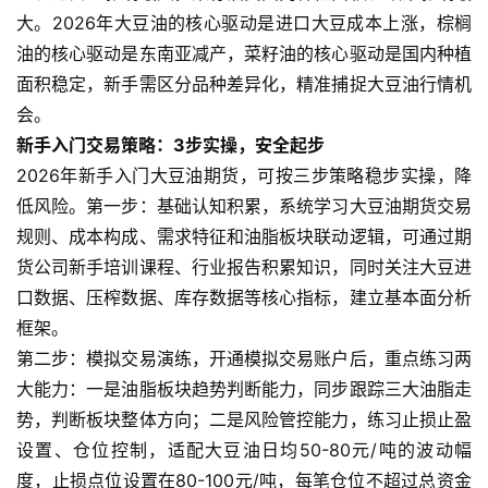
大。2026年大豆油的核心驱动是进口大豆成本上涨，棕榈
油的核心驱动是东南亚减产，菜籽油的核心驱动是国内种植
面积稳定，新手需区分品种差异化，精准捕捉大豆油行情机
原
会。
油
期
新手入门交易策略：3步实操，安全起步
货
2026年新手入门大豆油期货，可按三步策略稳步实操，降
低风险。第一步：基础认知积累，系统学习大豆油期货交易
国
规则、成本构成、需求特征和油脂板块联动逻辑，可通过期
际
货公司新手培训课程、行业报告积累知识，同时关注大豆进
期
口数据、压榨数据、库存数据等核心指标，建立基本面分析
货
框架。
第二步：模拟交易演练，开通模拟交易账户后，重点练习两
恒
大能力：一是油脂板块趋势判断能力，同步跟踪三大油脂走
指
势，判断板块整体方向；二是风险管控能力，练习止损止盈
期
货
设置、仓位控制，适配大豆油日均50-80元/吨的波动幅
度，止损点位设置在80-100元/吨，每笔仓位不超过总资金