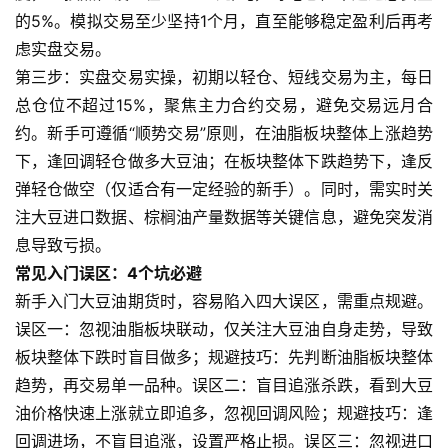
期
的5%。模拟交易至少坚持1个月，直至能够稳定盈利后再考
货
虑实盘交易。
入
第三步：实盘交易实操，初期以轻仓、短线交易为主，每日
门
总仓位不超过15%，聚焦主力合约交易，避免交易远月合
约。新手可遵循“顺势交易”原则，在油脂板块整体上涨趋势
期
下，逢回调轻仓做多大豆油；在板块整体下跌趋势下，逢反
货
弹轻仓做空（仅适合有一定经验的新手）。同时，需实时关
行
情
注大豆进口数据、棕榈油产量数据等关键信息，避免突发消
息导致亏损。
黄
常见入门误区：4个坑必避
金
新手入门大豆油期货时，容易陷入四大误区，需重点规避。
期
误区一：忽视油脂板块联动，仅关注大豆油自身走势，导致
货
板块整体下跌时盲目做多；规避技巧：先判断油脂板块整体
趋势，再交易单一品种。误区二：盲目追涨杀跌，看到大豆
油价格快速上涨就立即追多，忽视回调风险；规避技巧：逢
回调进场，不盲目追涨，设置严格止损。误区三：忽视进口