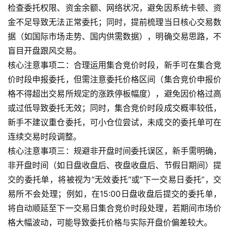
检查委托权限、资金余额、网络状况，避免因系统卡顿、资
期
货
金不足导致无法正常委托；同时，提前梳理当日核心交易数
据（如国际市场走势、国内供需数据），明确交易思路，不
期
盲目开盘跟风交易。
货
核心注意事项二：合理运用集合竞价时段，新手可在集合竞
入
价时段申报委托，但需注意委托价格区间（集合竞价申报价
门
格不得超出交易所规定的涨跌停板幅度），避免因价格过高
或过低导致委托无效；同时，集合竞价时段成交概率较低，
期
新手不建议重仓委托，可小仓位尝试，未成交的委托单可在
货
连续交易时段调整。
行
核心注意事项三：规避非开盘时间委托误区，新手需明确，
情
非开盘时间（如日盘收盘后、夜盘收盘后、节假日期间）提
交的委托单，将被视为“无效委托”或“下一交易日委托”，交
黄
金
易所不会处理；例如，在15:00日盘收盘后提交的委托单，
期
将自动顺延至下一交易日集合竞价时段处理，若期间市场价
货
格大幅波动，可能导致委托价格与实际开盘价偏差较大。