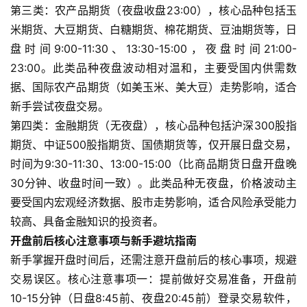
第三类：农产品期货（夜盘收盘23:00），核心品种包括玉
米期货、大豆期货、白糖期货、棉花期货、豆油期货等，日
盘时间9:00-11:30、13:30-15:00，夜盘时间21:00-
23:00。此类品种夜盘波动相对温和，主要受国内供需数
据、国际农产品期货（如美玉米、美大豆）走势影响，适合
新手尝试夜盘交易。
原
第四类：金融期货（无夜盘），核心品种包括沪深300股指
油
期货、中证500股指期货、国债期货等，仅开展日盘交易，
期
货
时间为9:30-11:30、13:00-15:00（比商品期货日盘开盘晚
30分钟、收盘时间一致）。此类品种无夜盘，价格波动主
国
要受国内宏观经济数据、股市走势影响，适合风险承受能力
际
较高、具备金融知识的投资者。
期
开盘前后核心注意事项与新手避坑指南
货
新手掌握开盘时间后，还需注意开盘前后的核心事项，规避
交易误区。核心注意事项一：提前做好交易准备，开盘前
恒
10-15分钟（日盘8:45前、夜盘20:45前）登录交易软件，
指