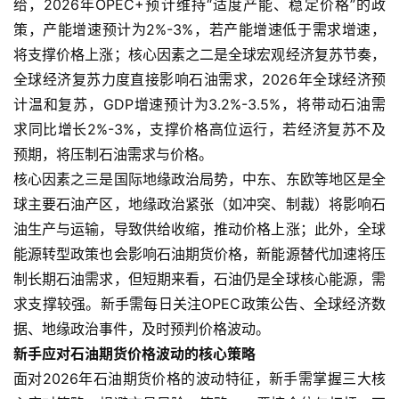
给，2026年OPEC+预计维持“适度产能、稳定价格”的政
策，产能增速预计为2%-3%，若产能增速低于需求增速，
将支撑价格上涨；核心因素之二是全球宏观经济复苏节奏，
全球经济复苏力度直接影响石油需求，2026年全球经济预
计温和复苏，GDP增速预计为3.2%-3.5%，将带动石油需
求同比增长2%-3%，支撑价格高位运行，若经济复苏不及
预期，将压制石油需求与价格。
原
核心因素之三是国际地缘政治局势，中东、东欧等地区是全
油
球主要石油产区，地缘政治紧张（如冲突、制裁）将影响石
期
油生产与运输，导致供给收缩，推动价格上涨；此外，全球
货
能源转型政策也会影响石油期货价格，新能源替代加速将压
制长期石油需求，但短期来看，石油仍是全球核心能源，需
国
际
求支撑较强。新手需每日关注OPEC政策公告、全球经济数
期
据、地缘政治事件，及时预判价格波动。
货
新手应对石油期货价格波动的核心策略
面对2026年石油期货价格的波动特征，新手需掌握三大核
恒