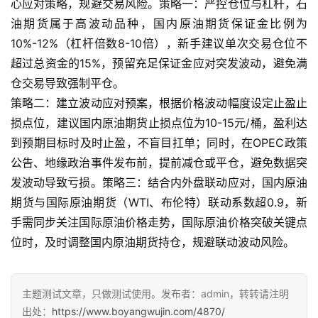
心应对策略，规避交易风险。策略一：严控仓位与杠杆，石
指
油期货属于高波动品种，国内原油期货保证金比例为
期
10%-12%（杠杆倍数8-10倍），新手建议单次交易仓位不
货
超过总资金的15%，预留充足保证金应对突发波动，避免满
仓交易导致强制平仓。
期
货
策略二：建立波动应对预案，根据价格波动幅度设定止盈止
入
损点位，建议国内原油期货止损点位为10-15元/桶，盈利达
门
到预期目标时及时止盈，不盲目扛单；同时，在OPEC政策
公告、地缘政治事件发布前，提前减仓或平仓，避免数据突
期
发波动导致亏损。策略三：结合内外盘联动应对，国内原油
货
期货与国际原油期货（WTI、布伦特）联动系数超0.9，新
行
手需同步关注国际原油价格走势，国际原油价格突破关键点
情
位时，及时调整国内原油期货持仓，规避联动波动风险。
黄
金
主题测试文章，只做测试使用。发布者：admin，转转请注明
期
出处：
https://www.boyangwujin.com/4870/
货