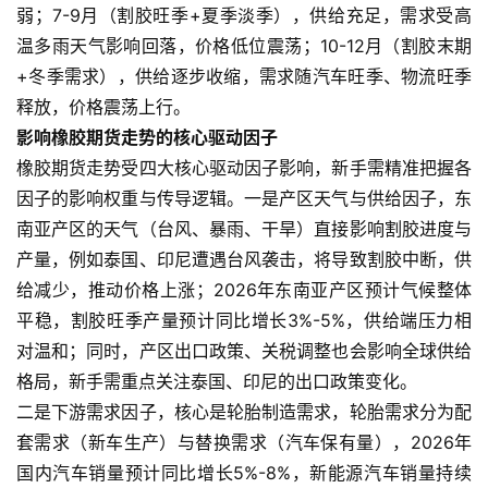
弱；7-9月（割胶旺季+夏季淡季），供给充足，需求受高
温多雨天气影响回落，价格低位震荡；10-12月（割胶末期
+冬季需求），供给逐步收缩，需求随汽车旺季、物流旺季
释放，价格震荡上行。
影响橡胶期货走势的核心驱动因子
橡胶期货走势受四大核心驱动因子影响，新手需精准把握各
因子的影响权重与传导逻辑。一是产区天气与供给因子，东
南亚产区的天气（台风、暴雨、干旱）直接影响割胶进度与
产量，例如泰国、印尼遭遇台风袭击，将导致割胶中断，供
给减少，推动价格上涨；2026年东南亚产区预计气候整体
平稳，割胶旺季产量预计同比增长3%-5%，供给端压力相
对温和；同时，产区出口政策、关税调整也会影响全球供给
格局，新手需重点关注泰国、印尼的出口政策变化。
二是下游需求因子，核心是轮胎制造需求，轮胎需求分为配
套需求（新车生产）与替换需求（汽车保有量），2026年
国内汽车销量预计同比增长5%-8%，新能源汽车销量持续