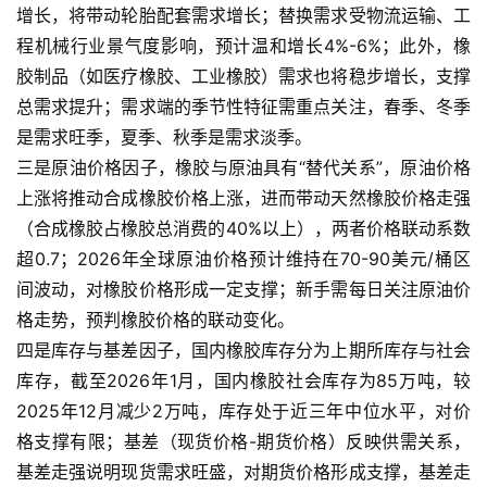
增长，将带动轮胎配套需求增长；替换需求受物流运输、工
程机械行业景气度影响，预计温和增长4%-6%；此外，橡
胶制品（如医疗橡胶、工业橡胶）需求也将稳步增长，支撑
总需求提升；需求端的季节性特征需重点关注，春季、冬季
是需求旺季，夏季、秋季是需求淡季。
三是原油价格因子，橡胶与原油具有“替代关系”，原油价格
原
上涨将推动合成橡胶价格上涨，进而带动天然橡胶价格走强
油
（合成橡胶占橡胶总消费的40%以上），两者价格联动系数
期
超0.7；2026年全球原油价格预计维持在70-90美元/桶区
货
间波动，对橡胶价格形成一定支撑；新手需每日关注原油价
格走势，预判橡胶价格的联动变化。
国
四是库存与基差因子，国内橡胶库存分为上期所库存与社会
际
库存，截至2026年1月，国内橡胶社会库存为85万吨，较
期
货
2025年12月减少2万吨，库存处于近三年中位水平，对价
格支撑有限；基差（现货价格-期货价格）反映供需关系，
恒
基差走强说明现货需求旺盛，对期货价格形成支撑，基差走