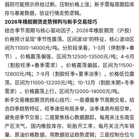
指
弱则可能预示供给过剩，压制价格上涨；新手需每周跟踪库
期
存与基差数据，验证行情走势逻辑。
货
2026年橡胶期货走势预判与新手交易技巧
结合季节周期与核心驱动因子，2026年橡胶期货（沪胶）
期
价格预计呈现“季节性震荡、区间波动”的特征，核心波动区
货
间为11000-14000元/吨。分阶段来看，1-3月（停割季+春
入
节），价格震荡偏强，区间为12500-13500元/吨；4-6月
门
（割胶旺季+春季需求），价格震荡偏弱，区间为11500-
期
12800元/吨；7-9月（割胶旺季+夏季淡季），价格低位震
货
荡，区间为11000-12200元/吨；10-12月（割胶末期+冬季
行
需求），价格震荡上行，区间为12000-14000元/吨。
情
新手交易橡胶期货的核心技巧：一是遵循季节周期交易，结
合四季趋势特征，旺季逢低布局多单，淡季逢高布局空单，
黄
避免逆季节交易；二是聚焦核心数据跟踪，每周关注东南亚
金
产区天气、国内橡胶库存、轮胎开工率，每月关注汽车销
期
量、原油价格数据，用数据验证趋势逻辑；三是控制仓位与
货