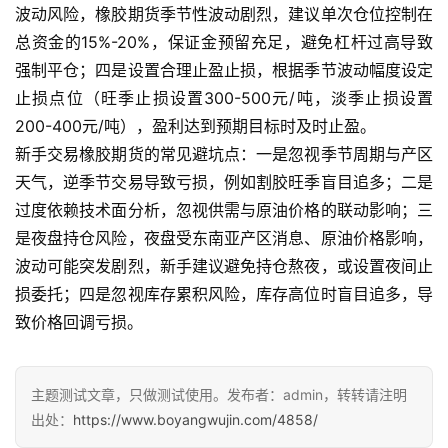
波动风险，橡胶期货季节性波动剧烈，建议单次仓位控制在
总资金的15%-20%，保证金预留充足，避免杠杆过高导致
强制平仓；四是设置合理止盈止损，根据季节波动幅度设定
止损点位（旺季止损设置300-500元/吨，淡季止损设置
200-400元/吨），盈利达到预期目标时及时止盈。
新手交易橡胶期货的常见避坑点：一是忽视季节周期与产区
天气，逆季节交易导致亏损，例如割胶旺季盲目追多；二是
过度依赖技术面分析，忽视供需与原油价格的联动影响；三
是夜盘持仓风险，夜盘受东南亚产区消息、原油价格影响，
波动可能突发剧烈，新手建议避免持仓熬夜，或设置夜间止
损委托；四是忽视库存累积风险，库存高位时盲目追多，导
致价格回调亏损。
主题测试文章，只做测试使用。发布者：admin，转转请注明
出处：
https://www.boyangwujin.com/4858/