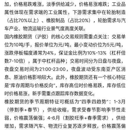
加，价格易跌难涨，淡季供给减少，价格易涨难跌；工业品
属性体现在需求端的工业属性，下游需求集中在轮胎制造
（占比70%以上）、橡胶制品（占比20%），轮胎需求与汽
车产业、物流运输行业景气度高度关联。
国内橡胶期货（沪胶）的核心交易规则需重点关注：交易单
位为10吨/手，报价单位为元/吨，最小变动价位为5元/吨，
涨跌停板幅度通常为4%，保证金比例为10%-13%（杠杆倍
数7-10倍），属于中杠杆品种；交易时间分为日盘与夜盘，
夜盘交易时间为21:00-23:00，夜盘波动受东南亚产区消
息、原油价格影响较大。此外，橡胶期货还有一个核心特征
是“库存周期与价格反向”，库存高位时价格易跌，库存低位
时价格易涨，新手需重点跟踪库存数据变化。
橡胶期货的季节周期特征可概括为“四季四趋势”：1-3月
（停割季+春节），供给收缩，需求受春节影响季节性走
弱，价格震荡偏强；4-6月（割胶旺季+春季需求），供给
增加，需求随汽车、物流行业复苏逐步释放，价格震荡偏