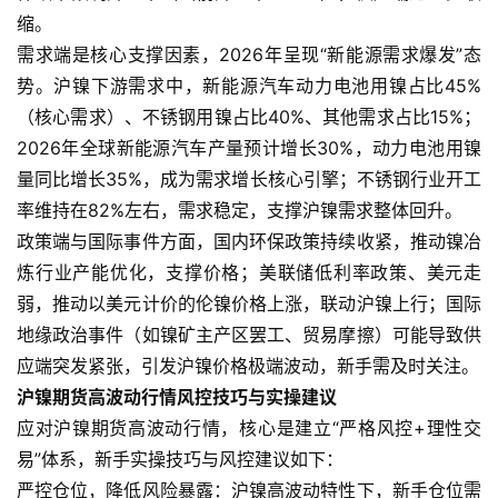
缩。
需求端是核心支撑因素，2026年呈现“新能源需求爆发”态
势。沪镍下游需求中，新能源汽车动力电池用镍占比45%
（核心需求）、不锈钢用镍占比40%、其他需求占比15%；
原
2026年全球新能源汽车产量预计增长30%，动力电池用镍
油
量同比增长35%，成为需求增长核心引擎；不锈钢行业开工
期
率维持在82%左右，需求稳定，支撑沪镍需求整体回升。
货
政策端与国际事件方面，国内环保政策持续收紧，推动镍冶
炼行业产能优化，支撑价格；美联储低利率政策、美元走
国
弱，推动以美元计价的伦镍价格上涨，联动沪镍上行；国际
际
期
地缘政治事件（如镍矿主产区罢工、贸易摩擦）可能导致供
货
应端突发紧张，引发沪镍价格极端波动，新手需及时关注。
沪镍期货高波动行情风控技巧与实操建议
恒
应对沪镍期货高波动行情，核心是建立“严格风控+理性交
指
易”体系，新手实操技巧与风控建议如下：
期
严控仓位，降低风险暴露：沪镍高波动特性下，新手仓位需