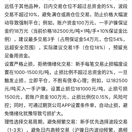
货
远低于其他品种，日内交易仓位不超过总资金的5%，波段
交易不超过10%，避免满仓或高仓位交易，防止价格大幅波
期
动导致强制平仓；例如，账户资金100万元，一手沪镍保证
货
金约18万元（当前价格182500元/吨×1吨/手×10%保证金比
入
门
例），建议最多交易3手（占用保证金54万元，仓位54%，
远超安全范围），实际建议交易1手（仓位18%），预留充
期
足备用资金。
货
设置严格止损，拒绝情绪化交易：新手每笔交易止损幅度设
行
置在1000-1500元/吨，止损比例不超过总资金的2%，一旦
情
触发止损，立即平仓，不抱有侥幸心理；例如，以182500
元/吨买入一手沪镍，设置止损位181000元/吨，止损亏损
黄
1500元，若账户资金100万元，止损比例仅0.15%，风险可
金
控；同时，可通过期货公司APP设置条件单，自动止损，避
期
货
免情绪化犹豫导致亏损扩大。
理性选择交易周期，避免频繁交易：新手优先选择波段交易
（1-3天），避免日内高频交易（沪镍日内波动频繁，高频