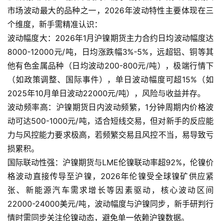
市场波动最大的品种之一，2026年波动特性主要体现在三
个维度，新手需精准认识：
波动幅度大：2026年1月沪镍期货主力合约日均波动幅度达
8000-12000元/吨，日均涨跌幅3%-5%，远超铝、铜等其
他有色金属品种（日均波动200-800元/吨），极端行情下
（如政策调整、国际事件），单日波动幅度可超15%（如
2025年10月单日波动22000元/吨），风险与收益并存。
波动频率高：沪镍期货日内波动频繁，1分钟周期内价格波
动可达500-1000元/吨，适合短线交易，但对新手的反应能
力与风控能力要求极高，若频繁交易且风控不当，易导致亏
损累积。
国际联动性强：沪镍期货与LME伦镍联动率超92%，伦镍价
格波动直接传导至沪镍，2026年伦镍受全球镍矿供应紧
张、新能源汽车需求增长等因素驱动，核心波动区间
22000-24000美元/吨，波动幅度与沪镍同步，新手研判行
情时需同步关注伦镍动态，避免单一依赖沪镍数据。