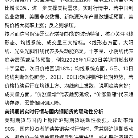
比增长3%，进一步支撑美铜需求。实时行情中，若中国制
造业数据、美国非农数据、新能源汽车产量数据超预期，美
铜价格大概率上涨；反之则承压。
技术面信号解读需适配美铜期货的波动特征，核心关注K线
形态、均线系统、成交量三大指标。K线形态方面，大阳
线、光头光脚阳线代表多头动能充足，十字星、小阴线代表
趋势震荡或反转预警，例如2026年1月20日美铜期货出现
十字星后，次日价格回调1.8%；均线系统方面，5日、10日
均线判断短期趋势，20日、60日均线判断中长期趋势，若
价格持续运行在均线上方、均线向上发散，说明趋势向好；
成交量方面，“价涨量增”代表趋势延续，“价涨量缩”代表趋
势存疑，需警惕回调风险。
美铜期货实时行情与国内铜期货的联动性分析
美铜期货与国内上期所沪铜期货联动性极强，联动率超
90%，国内投资者解读美铜实时行情时，需兼顾沪铜期货动
态，避免单一依赖美铜数据导致决策失误。核心联动逻辑有