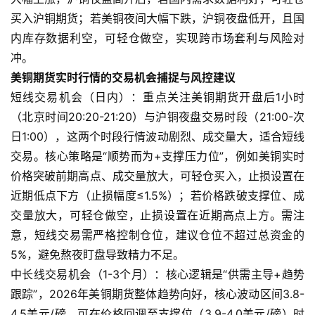
期
买入沪铜期货；若美铜夜间大幅下跌，沪铜夜盘低开，且国
货
内库存数据利空，可轻仓做空，实现跨市场套利与风险对
冲。
期
美铜期货实时行情的交易机会捕捉与风控建议
货
入
短线交易机会（日内）：重点关注美铜期货开盘后1小时
门
（北京时间20:20-21:20）与沪铜夜盘交易时段（21:00-次
日1:00），这两个时段行情波动剧烈、成交量大，适合短线
期
交易。核心策略是“顺势而为+支撑压力位”，例如美铜实时
货
价格突破前期高点、成交量放大，可轻仓买入，止损设置在
行
近期低点下方（止损幅度≤1.5%）；若价格跌破支撑位、成
情
交量放大，可轻仓做空，止损设置在近期高点上方。需注
意，短线交易需严格控制仓位，建议仓位不超过总资金的
黄
5%，避免熬夜盯盘导致精力不足。
金
中长线交易机会（1-3个月）：核心逻辑是“供需主导+趋势
期
货
跟踪”，2026年美铜期货整体趋势向好，核心波动区间3.8-
4.5美元/磅，可在价格回调至支撑位（3.9-4.0美元/磅）时