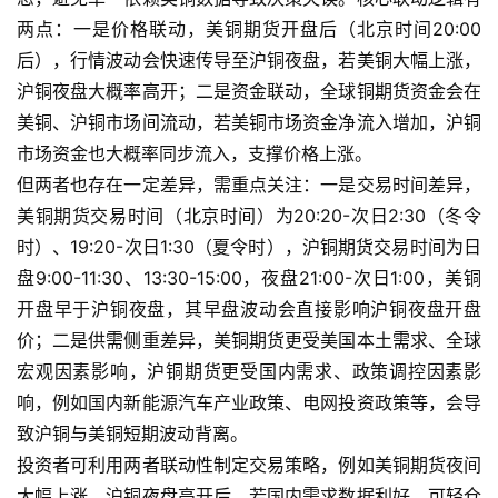
两点：一是价格联动，美铜期货开盘后（北京时间20:00
后），行情波动会快速传导至沪铜夜盘，若美铜大幅上涨，
沪铜夜盘大概率高开；二是资金联动，全球铜期货资金会在
美铜、沪铜市场间流动，若美铜市场资金净流入增加，沪铜
市场资金也大概率同步流入，支撑价格上涨。
原
但两者也存在一定差异，需重点关注：一是交易时间差异，
油
美铜期货交易时间（北京时间）为20:20-次日2:30（冬令
期
时）、19:20-次日1:30（夏令时），沪铜期货交易时间为日
货
盘9:00-11:30、13:30-15:00，夜盘21:00-次日1:00，美铜
开盘早于沪铜夜盘，其早盘波动会直接影响沪铜夜盘开盘
国
价；二是供需侧重差异，美铜期货更受美国本土需求、全球
际
期
宏观因素影响，沪铜期货更受国内需求、政策调控因素影
货
响，例如国内新能源汽车产业政策、电网投资政策等，会导
致沪铜与美铜短期波动背离。
恒
投资者可利用两者联动性制定交易策略，例如美铜期货夜间
指
大幅上涨，沪铜夜盘高开后，若国内需求数据利好，可轻仓