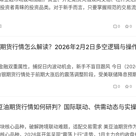
投资者青睐的投资品类。对于新手而言，只要掌握规范的交易流
则与风控方法，就能安全入场并把握行情机会。本文从开户选型
分析方法、实操交易到风险控制，全流程讲解黄金外汇期货交易
日
0
0
手快速上手、稳健盈利。 参与交易的第一步，是选择正规持牌
国内投…
期货行情怎么解读？2026年2月2日多空逻辑与操
金融双重属性，捕捉日内波动机会，新手不盲目跟风 今日（202
白银期货行情处于前期大涨后的震荡调整阶段，受美联储降息预
苏、全球库存紧张等多重因素影响，日内波动呈现“震荡偏强、
0
0
的特征。很多新手面对今日行情，要么因看不懂多空逻辑盲目追
过日内波动机会，甚至因忽视风险导致亏损。那么，今日白银期
美豆油期货行情如何研判？国际联动、供需动态与实
块核心品种，破解跨境联动难题，适配交易需求 美豆油期货作
核心品种，2026年开年呈现“震荡上行”走势，1月主力合约收盘