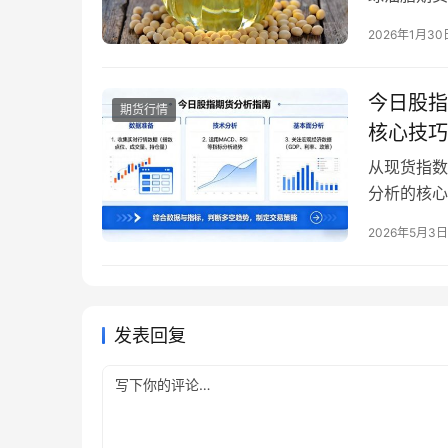
58.6美
2026年1月30
代需求、原
国际数据跟
误…
今日股指
期货行情
核心技巧
从现货指数
分析的核心
的核心基础
2026年5月3日
目前包括沪深
IC、中证 
发表回复