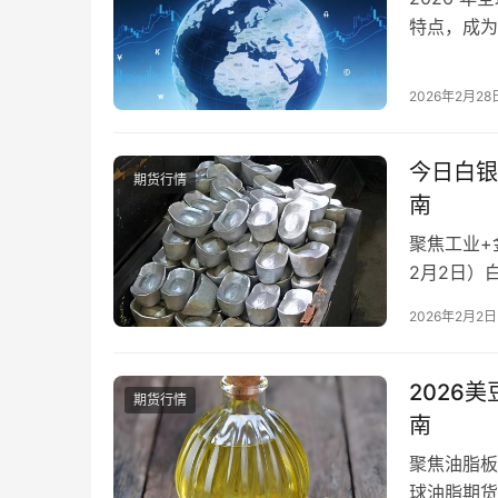
特点，成为
程、核心规
规则认知、
2026年2月28
法，帮助新
完成开户。
今日白银
期货行情
南
聚焦工业+
2月2日）
工业需求复
2026年2月2日
博弈激烈”
跌，要么错
行情的核…
2026
期货行情
南
聚焦油脂板
球油脂期货