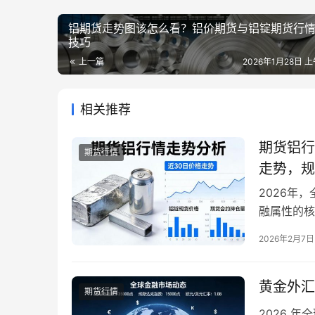
铝期货走势图该怎么看？铝价期货与铝锭期货行
技巧
上一篇
2026年1月28日 上
相关推荐
期货铝行
期货行情
走势，规
2026年
融属性的核
高度关注。
2026年2月7日
切需要一份
态。本文将
征、核心影
黄金外汇
期货行情
2026 