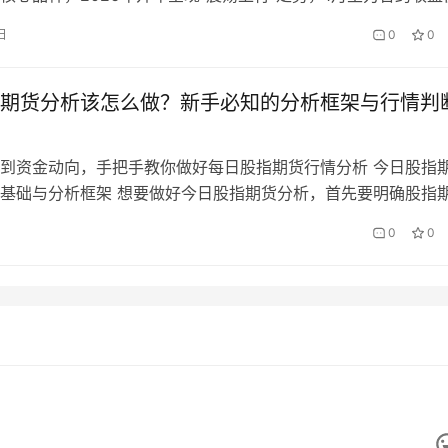
分/磅，较2025年末上涨3.2%，核心受南美大豆产量预期、全球油
日
0
0
油价格联动等因素驱动。国内投资者研判美豆油期货行情时，常
踪不及时、跨境联动逻辑不清、时差适配困难等问题，导致趋势
期货分析该怎么做？新手必知的分析框架与行情判
到资金动向，手把手教你做好每日股指期货行情分析 今日股指
基础与分析框架 想要做好今日股指期货分析，首先要明确股指
与标准化的分析框架。国内股指期货在中国金融期货交易所上市
0
0
 300 股指期货 IF、上证 50 股指期货 IH、中证 500 股指期
1000 股指期货 IM 四大品种，分别对应 A …