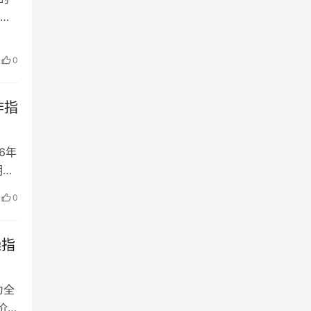
、
方
0
渠道
作指
6年
期、
多空
0
涨杀
货
操指
为全
价