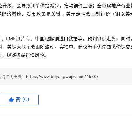
控升级，会导致铜矿供给减少，推动铜价上涨；全球房地产行业
球经济增速、货币政策是关键，美元走强会压制铜价（铜以美
I、LME铜库存、中国电解铜进口数据等，预判铜价走势。同时
时，美铜大概率会跟随波动。实操中，建议新手优先熟悉伦铜交
损，规避极端行情风险。
转请注明出处：
https://www.boyangwujin.com/4540/
赞
(0)