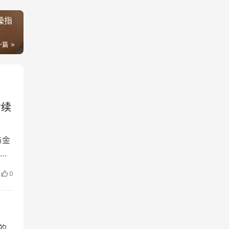
操指
一篇
后续
与金
的
迫
0
势特
的