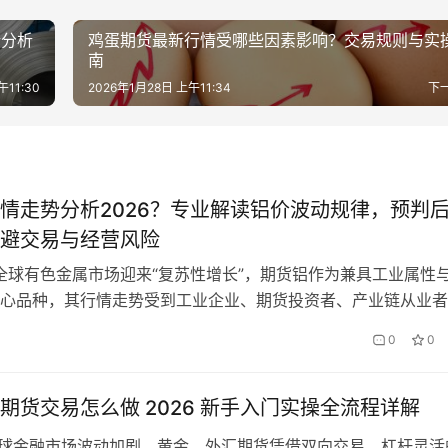
情分析
鸡蛋期货最新行情受哪些因素影响？交易规则与实
南
午11:30
2026年1月28日 上午11:34
下
情走势分析2026？专业解读铝价波动规律，预判
避交易与经营风险
，全球有色金属市场迎来“复苏性增长”，期货铝作为兼具工业属性
心品种，其行情走势受到工业企业、期货投资者、产业链从业者
不少市场参与者面临“期货铝行情走势复杂、难以判断”的困境，
0
0
专业、全面的行情分析，帮助其读懂铝价波动逻辑、把握市场动
聚焦2026年期货铝行情走势，结合实时市场数据，全面拆解走
…
期货交易怎么做 2026 新手入门实操全流程详解
年全球金融市场波动加剧，黄金、外汇期货凭借双向交易、杠杆灵活