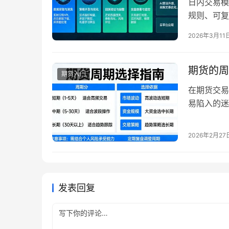
日内交易模
规则、可复
理，每一个
2026年3月11
是通过捕捉
隔夜跳空的
型，首先要
期货的周
期货入门
在期货交易
易陷入的迷
日线、周线
实上，期货
2026年2月27
精力、交易
交易更轻松
发表回复