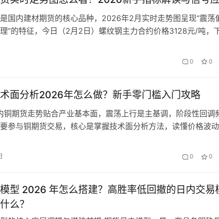
是国内建材期货的核心品种，2026年2月实时走势图呈现“震荡
理”的特征，今日（2月2日）螺纹钢主力合约价格3128元/吨，
跌幅0.83%，日内波动区间3118-3139元/吨。很多新手面对螺
势图，因看不懂K线、均线、成交量等核心指标，要么无法捕捉
0
0
要么误判信号导致亏损，甚至被复杂的走势图迷惑。那…
术面分析2026年怎么做？新手零门槛入门攻略
国内铜期货走势贴合产业基本面，震荡上行是主基调，阶段性回调
要参与铜期货交易，核心是掌握技术面分析方法，读懂价格波动
精准判断入场、离场时机，规避交易风险。但多数新手对於铜期
存在认知误区，要么过度依赖复杂指标，要么忽视核心分析要素
日
0
0
果失真，影响交易决策。本文结合2026年铜期货市场最新行情
解铜…
模型 2026 年怎么搭建？高胜率低回撤的日内交易
什么？