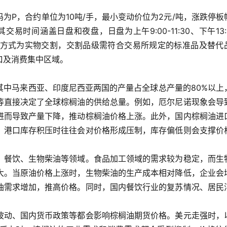
为P，合约单位为10吨/手，最小变动价位为2元/吨，涨跌停板
时间涵盖日盘和夜盘，日盘为上午9:00-11:30、下午13:3
期货的交割方式为实物交割，交割品级需符合交易所规定的标准品及替代
口及消费集中区域。
其中马来西亚、印度尼西亚两国的产量占全球总产量的80%以上
等直接决定了全球棕榈油的供给总量。例如，厄尔尼诺现象会导
进而导致产量下降，推动棕榈油价格上涨。此外，国内棕榈油进
，港口库存积压时往往会对价格形成压制，库存偏低则会支撑价
、餐饮、生物柴油等领域。食品加工领域的需求较为稳定，而生
大。当原油价格上涨时，生物柴油的生产成本相对降低，企业会
油需求增加，推高价格。同时，国内餐饮行业的复苏情况、居民
波动、国内货币政策等都会影响棕榈油期货价格。美元走强时，