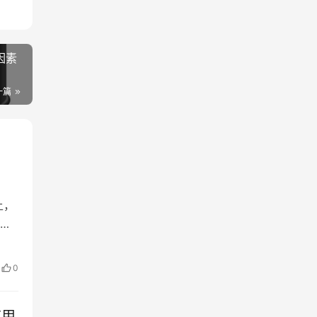
因素
一篇
上，
制
自
0
品种
应用