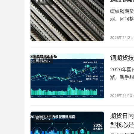
期货入门
螺纹钢期货
弱、区间整
26元/吨，
期货实时走
2026年2月2日
交易信号，
铜期货技
期货入门
2026年
繁，新手想
信号，才能
技术面分析
2026年2月10
导致分析结
通俗语言拆
期货日内
期货入门
型核心是