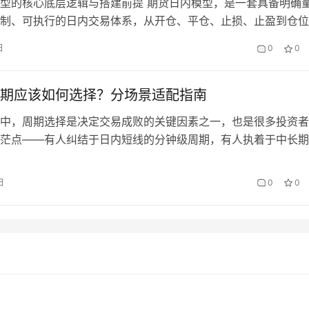
型的核心底层逻辑与搭建前提 期货日内模型，是一套具备明确
制、可执行的日内交易体系，从开仓、平仓、止损、止盈到仓位
环节都有清晰的标准，不依赖交易者的主观情绪与盘感，核心目
日
0
0
日内的高概率交易机会，积累小额稳定盈利，严格控制回撤，规
不确定性风险，实现长期的正向收益。想要搭建一套有效的日内
明确其核…
期应该如何选择？分场景适配指南
中，周期选择是决定交易成败的关键因素之一，也是很多投资者
茫点——有人纠结于日内短线的分钟级周期，有人执着于中长期
周期，甚至有人频繁切换周期，导致交易逻辑混乱、亏损不断。
的周期没有绝对的“好坏”之分，核心在于“适配”——适配自身的
日
0
0
风格和风险承受能力，适配市场行情的波动特点。选对周期，能
、胜…