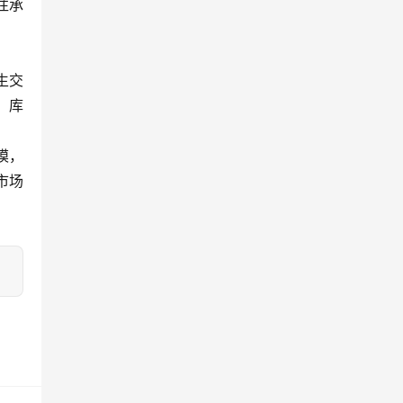
往承
生交
、库
模，
市场