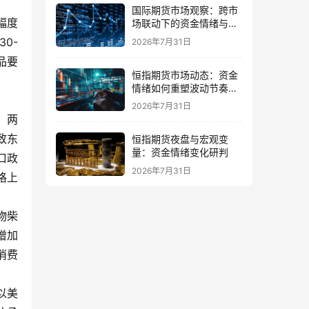
国际期货市场观察：跨市
幅度
场联动下的资金情绪与配
置思路
0-
2026年7月31日
品要
恒指期货市场动态：资金
情绪如何重塑波动节奏与
交易策略
2026年7月31日
，两
致东
恒指期货夜盘与宏观变
量：资金情绪变化研判
口政
2026年7月31日
格上
物柴
增加
消费
以美