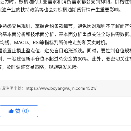
乏力时，棕榈油的工业需求和消费需求都会受到抑制，价格往
柴油产业的扶持政策等也会对棕榈油期货行情产生重要影响。
要熟悉交易规则，掌握合约条款细节，避免因对规则不了解而产
合基本面分析和技术面分析，基本面分析重点关注全球供需数据
线、MACD、RSI等指标判断价格走势和买卖时机。
理设置止损止盈点位，避免盲目追涨杀跌。同时，要控制仓位规
例，一般建议新手仓位不超过总资金的30%。此外，要密切关注
等，及时调整交易策略，规避突发风险。
转请注明出处：
https://www.boyangwujin.com/4521/
赞
(0)