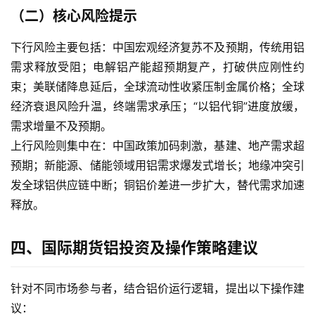
黄
（二）核心风险提示
金
下行风险主要包括：中国宏观经济复苏不及预期，传统用铝
期
货
需求释放受阻；电解铝产能超预期复产，打破供应刚性约
束；美联储降息延后，全球流动性收紧压制金属价格；全球
经济衰退风险升温，终端需求承压；“以铝代铜”进度放缓，
需求增量不及预期。
上行风险则集中在：中国政策加码刺激，基建、地产需求超
预期；新能源、储能领域用铝需求爆发式增长；地缘冲突引
发全球铝供应链中断；铜铝价差进一步扩大，替代需求加速
释放。
四、国际期货铝投资及操作策略建议
针对不同市场参与者，结合铝价运行逻辑，提出以下操作建
议：