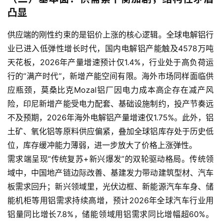
凸显
供应端的刚性约束的是铝价上涨的核心逻辑。全球电解铝行
业已进入低弹性增长时代，国内电解铝产能触及4578万吨
天花板，2026年产量增速预计仅1.4%，行业处于高负荷运
行的“满产时代”，新增产能空间有限。海外市场同样面临供
应瓶颈，莫桑比克Mozal铝厂因电力成本高企存在减产风
险，印尼新增产能受电力配套、基础设施制约，投产节奏远
不及预期，2026年海外电解铝产量增速仅1.75%。此外，铝
土矿、氧化铝等原料供应偏紧，叠加全球铝库存处于历史低
位，库存缓冲能力薄弱，进一步放大了价格上涨弹性。
需求端呈现“传统复苏+新兴爆发”的双轮驱动格局。传统领
域中，中国地产链边际改善、基建发力带动建筑型材、汽车
板需求回升；新兴领域里，光伏边框、新能源汽车车身、储
能机柜等用铝需求持续高增，预计2026年全球汽车行业用
铝量同比增长7.8%，储能领域用铝需求同比增幅超60%。