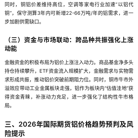
同时，铜铝价差维持高位，空调等家电行业加速“以铝代
铜”，保守测算3年内可新增22-66万吨/年的铝需求，进一
步加剧供需缺口。
（三）资金与市场联动：跨品种共振强化上涨
动能
金融资金的积极布局为铝价上涨注入动力。商品基金净多头
持仓持续攀升，ETF资金流入规模扩大，金融需求与实物需
求形成共振，推动铝价突破前期阻力位。同时，铜市牛市外
原
溢效应带动工业金属板块走强，铝作为板块内“估值洼地”获
油
得资金青睐，补涨动力充足，进一步强化了结构性牛市格
期
局。
货
三、2026年国际期货铝价格趋势预判及风
国
险提示
际