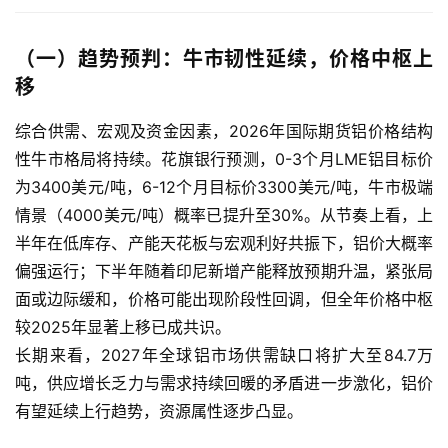
期
货
（一）趋势预判：牛市韧性延续，价格中枢上
移
恒
指
综合供需、宏观及资金因素，2026年国际期货铝价格结构
期
性牛市格局将持续。花旗银行预测，0-3个月LME铝目标价
货
为3400美元/吨，6-12个月目标价3300美元/吨，牛市极端
期
情景（4000美元/吨）概率已提升至30%。从节奏上看，上
货
半年在低库存、产能天花板与宏观利好共振下，铝价大概率
入
偏强运行；下半年随着印尼新增产能释放预期升温，紧张局
门
面或边际缓和，价格可能出现阶段性回调，但全年价格中枢
较2025年显著上移已成共识。
期
长期来看，2027年全球铝市场供需缺口将扩大至84.7万
货
吨，供应增长乏力与需求持续回暖的矛盾进一步激化，铝价
行
有望延续上行趋势，资源属性逐步凸显。
情