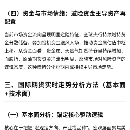
恒
（四）资金与市场情绪：避险资金主导资产再
指
配置
期
货
当前市场资金流向呈现明显避险特征，全球央行持续增持黄
金分散储备，叠加投机资金跟风入场，推动贵金属估值中枢
期
上移。从资金面看，贵金属、天然气期货持仓量持续增加，
货
而股指、原油期货资金净流出明显，反映市场对风险资产的
入
谨慎态度，这种情绪分化短期内或持续主导市场走势。
门
三、国际期货实时走势分析方法（基本面
期
货
+技术面）
行
情
（一）基本面分析：锚定核心驱动逻辑
黄
核心在于把握“宏观定方向、产业找品种”。宏观层面聚焦美
金