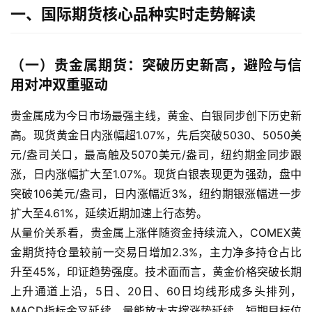
一、国际期货核心品种实时走势解读
（一）贵金属期货：突破历史新高，避险与信
用对冲双重驱动
贵金属成为今日市场最强主线，黄金、白银同步创下历史新
高。现货黄金日内涨幅超1.07%，先后突破5030、5050美
元/盎司关口，最高触及5070美元/盎司，纽约期金同步跟
涨，日内涨幅扩大至1.07%。现货白银表现更为强劲，盘中
突破106美元/盎司，日内涨幅近3%，纽约期银涨幅进一步
扩大至4.61%，延续近期加速上行态势。
从量价关系看，贵金属上涨伴随资金持续流入，COMEX黄
金期货持仓量较前一交易日增加2.3%，主力净多持仓占比
升至45%，印证趋势强度。技术面而言，黄金价格突破长期
上升通道上沿，5日、20日、60日均线形成多头排列，
MACD指标金叉延续，量能放大支撑涨势延续，短期目标位