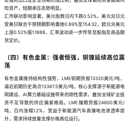
走强对出口型企业预期形成压制，叠加全球避险资金撤离风
险资产，短期承压态势明显。
汇市联动影响显著，美元指数日内下跌0.52%，美元兑日元
受美日联合干预预期影响重挫0.89%至154.32，欧元兑美元
上涨0.52%报1.1888，汇率波动进一步传导至股指及商品期
货定价。
（四）有色金属：强者恒强，铜镍延续高位震
荡
有色金属维持结构性强势，LME铜期货报13320美元/吨，
逼近前期历史高点13387.5美元/吨，核心支撑源于新能源电
网建设、AI算力基础设施带来的刚性需求，叠加全球矿业投
资不足导致的供应偏紧格局。LME镍期货报24800美元/
吨，日内涨幅1.2%，受益于新能源汽车高镍电池渗透率提
升，需求持续放量支撑价格高位运行。