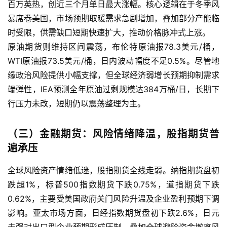
百万英热，创近三个月单日最大涨幅。核心逻辑在于冬季风
暴席卷美国，市场预期取暖需求急剧增加，叠加部分产能临
时受限，供需缺口短期快速扩大，推动价格脉冲式上涨。
原油期货则维持区间震荡，布伦特原油报78.3美元/桶，
WTI原油报73.5美元/桶，日内波动幅度不足0.5%。尽管地
缘政治风险提供小幅支撑，但全球经济弱增长预期抑制需求
端弹性，IEA预测全年原油过剩规模达384万桶/日，长期下
行压力未改，短期仍以震荡整理为主。
（三）金融期货：风险情绪降温，股指期货普
遍承压
全球风险资产情绪低迷，股指期货全线走弱。纳指期货盘初
跌超1%，标普500指数期货下跌0.75%，道指期货下跌
0.62%，主要受美国政府关门风险升温及企业盈利预期下调
影响。亚太市场方面，日经指数期货盘初下跌2.6%，日元