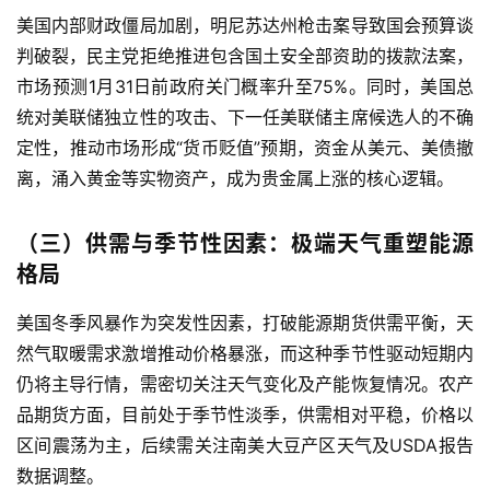
美国内部财政僵局加剧，明尼苏达州枪击案导致国会预算谈
判破裂，民主党拒绝推进包含国土安全部资助的拨款法案，
市场预测1月31日前政府关门概率升至75%。同时，美国总
统对美联储独立性的攻击、下一任美联储主席候选人的不确
定性，推动市场形成“货币贬值”预期，资金从美元、美债撤
离，涌入黄金等实物资产，成为贵金属上涨的核心逻辑。
（三）供需与季节性因素：极端天气重塑能源
原
格局
油
期
美国冬季风暴作为突发性因素，打破能源期货供需平衡，天
货
然气取暖需求激增推动价格暴涨，而这种季节性驱动短期内
仍将主导行情，需密切关注天气变化及产能恢复情况。农产
国
品期货方面，目前处于季节性淡季，供需相对平稳，价格以
际
期
区间震荡为主，后续需关注南美大豆产区天气及USDA报告
货
数据调整。