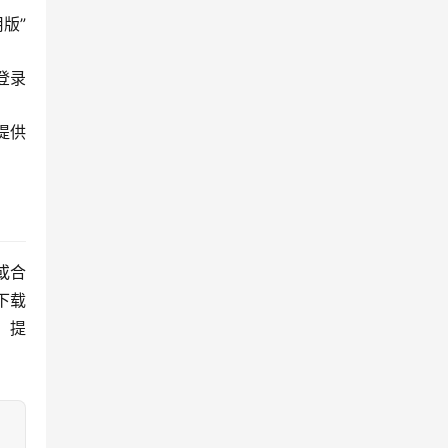
版”
登录
提供
或合
下载
，提