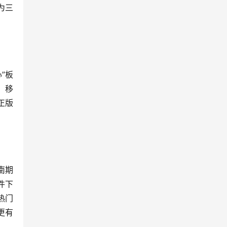
为三
”板
，移
正版
南期
件下
热门
更有