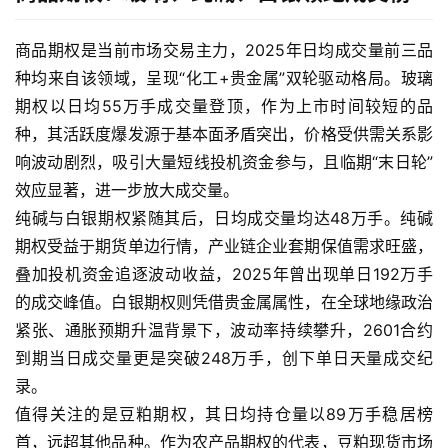
商品期权是当前市场交易主力，2025年日均成交量前三品
种均来自该领域，呈现“化工+贵金属”双轮驱动格局。玻璃
期权以日均55万手成交量登顶，作为上市时间较短的品
种，其活跃度爆发源于基本面矛盾突出，价格受供需关系影
响波动剧烈，吸引大量短线投机资金参与，且临期“末日轮”
效应显著，进一步放大成交量。
纯碱与白银期权紧随其后，日均成交量均达48万手。纯碱
期权受益于期货单边行情，产业链企业套期保值需求旺盛，
叠加投机资金追逐波动收益，2025年曾出现单日192万手
的成交峰值。白银期权则凭借贵金属属性，在全球地缘政治
紧张、通胀预期升温背景下，波动率持续攀升，2601合约
到期当日成交量更是突破248万手，创下单日天量成交纪
录。
值得关注的是豆粕期权，其日均持仓量以89万手稳居榜
首，远超其他品种。作为农产品期权的代表，豆粕现货市场