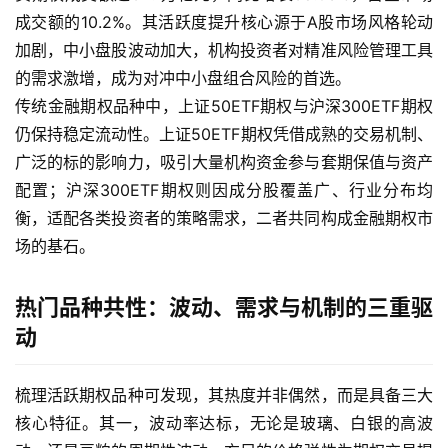
成交额的10.2%。其活跃度提升核心源于A股市场风格轮动
加剧，中小盘股波动加大，机构投资者对精准风险管理工具
的需求激增，成为对冲中小盘组合风险的首选。
传统金融期权品种中，上证50ETF期权与沪深300ETF期权
仍保持稳定流动性。上证50ETF期权凭借成熟的交易机制、
广泛的标的影响力，吸引大量机构资金参与套期保值与资产
配置；沪深300ETF期权则因成分股覆盖广、行业分布均
原
衡，适配各类投资者的策略需求，二者共同构成金融期权市
油
场的基石。
期
货
热门品种共性：波动、需求与机制的三重驱
国
动
际
期
梳理活跃期权品种可发现，其热度并非偶然，而是具备三大
货
核心特征。其一，波动率达标，无论是玻璃、白银的高波