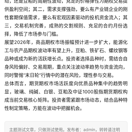
动，还是豆粕的周期性波动，充足的价格弹性为期权交易提
恒
指
供盈利空间；其二，需求支撑强劲，要么有产业链企业的刚
期
性套期保值需求，要么有宏观因素驱动的投机资金流入；其
货
三，交易机制完善，成熟的交割规则、充足的合约月份选
择，降低了市场参与门槛。
期
展望2026年，商品期权市场振幅预计进一步扩大，能源化
货
工与农产品期权波动率有望上升，豆粕、铁矿石、螺纹钢等
入
品种或成为新的活跃增长点。投资者选择品种时，需结合自
门
身风险偏好、交易周期，重点关注波动率趋势与资金流向，
同时警惕“末日轮”行情中的潜在风险，理性参与交易。
期
总体而言，期货期权市场活跃度向优质品种集中的趋势明
货
行
显，玻璃、纯碱、白银、豆粕及中证1000股指期货期权构
情
成当前交易核心矩阵。投资者需紧跟市场动态，结合品种特
性制定策略，方能在波动中把握机会。
黄
金
期
主题测试文章，只做测试使用。发布者：admin，转转请注明